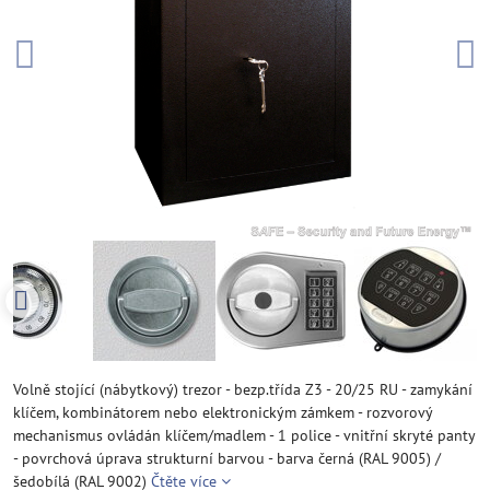
Volně stojící (nábytkový) trezor - bezp.třída Z3 - 20/25 RU - zamykání
klíčem, kombinátorem nebo elektronickým zámkem - rozvorový
mechanismus ovládán klíčem/madlem - 1 police - vnitřní skryté panty
- povrchová úprava strukturní barvou - barva černá (RAL 9005) /
šedobílá (RAL 9002)
Čtěte více