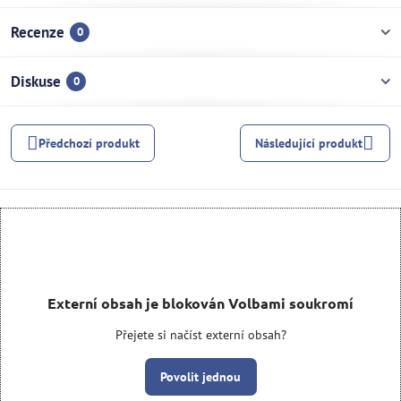
Recenze
0
Diskuse
0
Předchozí produkt
Následující produkt
Externí obsah je blokován Volbami soukromí
Přejete si načíst externí obsah?
Povolit jednou