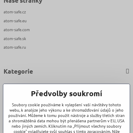
Naše stránky
atom-safe.cz
atom-safe.eu
atom-safe.com
atom-safe.sk
atom-safe.ru
Kategorie
Zavoláme Vám zpět
Předvolby soukromí
Váš telefon
*
Soubory cookie používáme k vylepšení vaší návštěvy tohoto
webu, k analýze jeho výkonu a ke shromažďování údajů o jeho
používání. Můžeme k tomu použít nástroje a služby třetích stran
a shromážděná data mohou být přenášena partnerům v EU, USA
nebo jiných zemích. Kliknutím na „Přijmout všechny soubory
cookie“ vyjadřujete svůj souhlas s tímto zpracováním. Níže