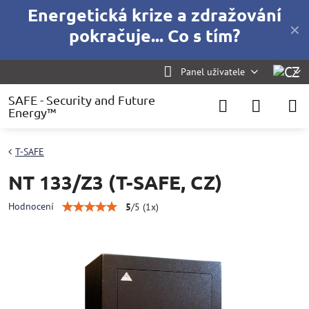
Energetická krize a zdražování
✕
pokračuje... Co s tím?
Panel uživatele
SAFE - Security and Future
Energy™
T-SAFE
NT 133/Z3 (T-SAFE, CZ)
Hodnocení
5
/
5
(
1
x)