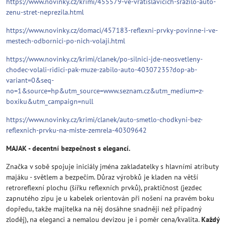
https://www.novinky.cz/krimi/455579-ve-vratislavicich-srazilo-auto-
zenu-stret-neprezila.html
https://www.novinky.cz/domaci/457183-reflexni-prvky-povinne-i-ve-
mestech-odbornici-po-nich-volaji.html
https://www.novinky.cz/krimi/clanek/po-silnici-jde-neosvetleny-
chodec-volali-ridici-pak-muze-zabilo-auto-40307235?dop-ab-
variant=0&seq-
no=1&source=hp&utm_source=www.seznam.cz&utm_medium=z-
boxiku&utm_campaign=null
https://www.novinky.cz/krimi/clanek/auto-smetlo-chodkyni-bez-
reflexnich-prvku-na-miste-zemrela-40309642
MAJAK - decentní bezpečnost s elegancí.
Značka v sobě spojuje iniciály jména zakladatelky s hlavními atributy
majáku - světlem a bezpečím. Důraz výrobků je kladen na větší
retroreflexní plochu (šířku reflexních prvků), praktičnost (jezdec
zapnutého zipu je u kabelek orientován při nošení na pravém boku
dopředu, takže majitelka na něj dosáhne snadněji než případný
zloděj), na eleganci a nemalou devizou je i poměr cena/kvalita.
Každý