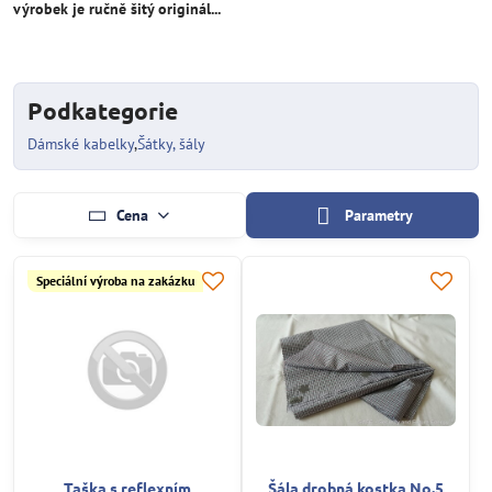
výrobek je ručně šitý originál...
Podkategorie
Dámské kabelky
Šátky, šály
Cena
Parametry
Speciální výroba na zakázku
Taška s reflexním
Šála drobná kostka No.5