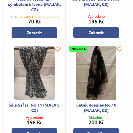
symbolem břevna (MAJAK,
(MAJAK, CZ)
CZ)
Rezervováno (nelze objednat)
Vyprodáno
70 Kč
196 Kč
Zobrazit
Zobrazit
NOVINKA
Šála Safari No.11 (MAJAK,
Šátek Rosales No.10
CZ)
(MAJAK, CZ)
Vyprodáno
Skladem
196 Kč
200 Kč