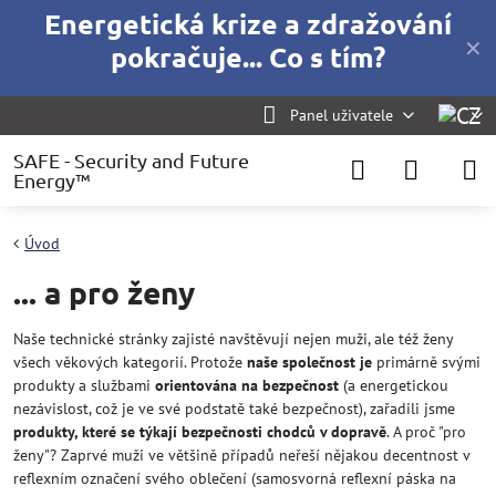
Energetická krize a zdražování
✕
pokračuje... Co s tím?
Panel uživatele
SAFE - Security and Future
Energy™
Úvod
... a pro ženy
Naše technické stránky zajisté navštěvují nejen muži, ale též ženy
všech věkových kategorií. Protože
naše společnost je
primárně svými
produkty a službami
orientována na bezpečnost
(a energetickou
nezávislost, což je ve své podstatě také bezpečnost), zařadili jsme
produkty, které se týkají bezpečnosti chodců v dopravě
. A proč "pro
ženy"? Zaprvé muži ve většině případů neřeší nějakou decentnost v
reflexním označení svého oblečení (samosvorná reflexní páska na