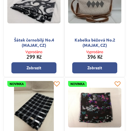
Šátek černobílý No.4
Kabelka béžová No.2
(MAJAK, CZ)
(MAJAK, CZ)
Vyprodáno
Vyprodáno
299 Kč
396 Kč
Zobrazit
Zobrazit
NOVINKA
NOVINKA