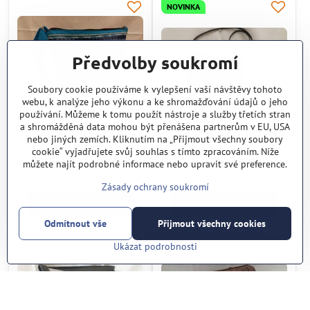
NOVINKA
Předvolby soukromí
Soubory cookie používáme k vylepšení vaší návštěvy tohoto
webu, k analýze jeho výkonu a ke shromažďování údajů o jeho
používání. Můžeme k tomu použít nástroje a služby třetích stran
a shromážděná data mohou být přenášena partnerům v EU, USA
Kabelka Modrokočka
Kabelka Klasik No.14
nebo jiných zemích. Kliknutím na „Přijmout všechny soubory
No.23 (MAJAK, CZ)
(MAJAK, CZ)
cookie“ vyjadřujete svůj souhlas s tímto zpracováním. Níže
můžete najít podrobné informace nebo upravit své preference.
Vyprodáno
Skladem
616 Kč
620 Kč
Zásady ochrany soukromí
Zobrazit
Do košíku
Odmítnout vše
Přijmout všechny cookies
Ukázat podrobnosti