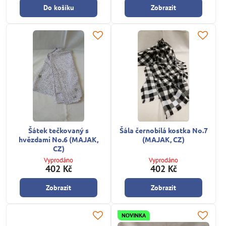
Do košíku
Zobrazit
Šátek tečkovaný s
Šála černobílá kostka No.7
hvězdami No.6 (MAJAK,
(MAJAK, CZ)
CZ)
Vyprodáno
Vyprodáno
402 Kč
402 Kč
Zobrazit
Zobrazit
NOVINKA