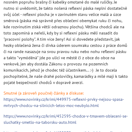
nosném popruhu brašny či kabelky omotané do malé ruličky. Je
nutno si uvědomit, že takto nošená reflexní páska neplní dostatečně
svůj účel - reflexní plocha je v zavinutém stavu velice malá a úzce
směrová (páska má správně přes oblečení obemykat ruku či nohu,
kde rozvinutím získá větší odraznou plochu). Většina chodců ale na
toto zapomíná a neřeší, kdy by si reflexní pásku měli nasadit do
"pracovní polohy". A tím více ženy! Asi si dovedete představit, jak
hezky oblečená žena či dívka úderem soumraku cestou z práce domů
či na rande nasazuje na svou pravou ruku nebo nohu reflexní pásku
a takto "vymóděná" jde po ulici ve městě či z obce do obce na
venkově, jen aby dostála Zákonu o provozu na pozemních
komunikacích, jehož je chodec též účastníkem... :-) Je to docela
pochopitelné, že naše drahé polovičky, kamarádky a milé mají k takto
pojaté bezpečnosti chodců v dopravě averzi.
Smutné (a zároveň poučné) články a diskuse:
https://www.novinky.cz/krimi/449975-reflexni-prvky-nejsou-spasa-
mrtvych-chodcu-na-silnicich-letos-moc-neubylo.html
https://www.novinky.cz/krimi/452595-chodce-v-tmavem-obleceni-se-
sluchatky-smetlo-na-taborsku-auto.html