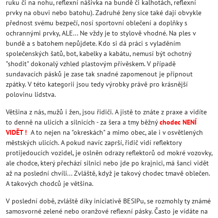
ruku či na nohu, reflexní nášivka na bundě či kalhotách, reflexní
prvky na obuvi nebo batohu). Zadruhé ženy sice také dají obvykle
přednost svému bezpečí, nosí sportovní oblečení a doplňky s
ochrannými prvky, ALE... Ne vždy je to stylově vhodné. Na ples v
bundě a s batohem nepůjdete. Kdo si dá práci s vyladěním
společenských šatů, bot, kabelky a kabátu, nemusí být ochotný
"shodit" dokonalý vzhled plastovým přívěskem. V případě
sundavacích pásků je zase tak snadné zapomenout je připnout
zpátky. V této kategorii jsou tedy výrobky právě pro krásnější
polovinu lidstva.
Většina z nás, mužů i žen, jsou řidiči. A jistě to znáte z praxe a vidíte
to denně na ulicích a silnicích - za šera a tmy běžný
chodec NENÍ
VIDĚT !
A to nejen na "okreskách" a mimo obec, ale i v osvětlených
městských ulicích. A pokud navíc zaprší, řidič vidí reflektory
protijedoucích vozidel, je oslněn odrazy reflektorů od mokré vozovky,
ale chodce, který přechází silnici nebo jde po krajnici, má šanci vidět
až na poslední chvíli... Zvláště, když je takový chodec tmavě oblečen.
A takových chodců je většina.
V poslední době, zvláště díky iniciativě BESIPu, se rozmohly ty známé
samosvorné zelené nebo oranžové reflexní pásky. Často je vídáte na