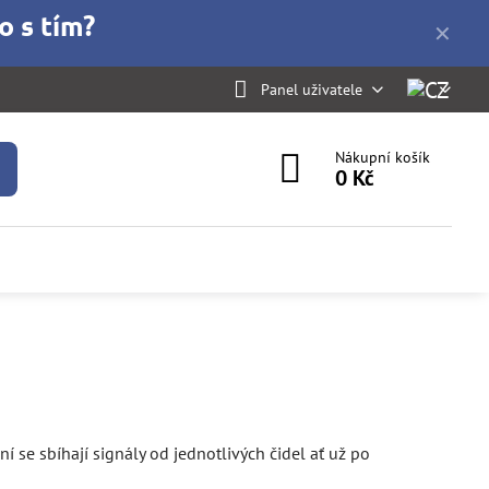
o s tím?
✕
Panel uživatele
Nákupní košík
0 Kč
 ní se sbíhají signály od jednotlivých čidel ať už po