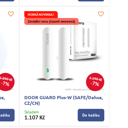
HORKÁ NOVINKA !
Zaváděcí cena (časově omezená)
1.090 Kč
1.190 Kč
7%
7%
a,
DOOR GUARD Plus-W (SAFE/Dahua,
CZ/CN)
Skladem
košíku
Do košíku
1.107 Kč