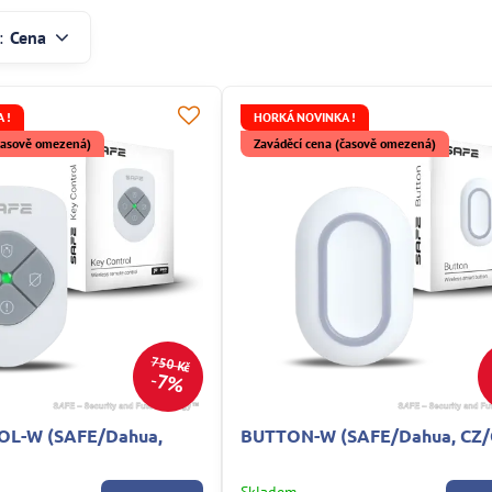
:
Cena
 !
HORKÁ NOVINKA !
(časově omezená)
Zaváděcí cena (časově omezená)
750 Kč
7%
L-W (SAFE/Dahua,
BUTTON-W (SAFE/Dahua, CZ/