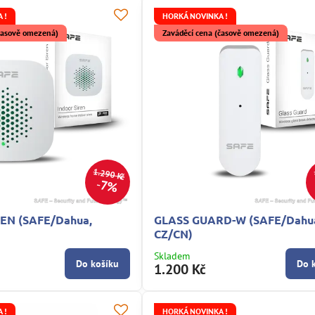
 !
HORKÁ NOVINKA !
(časově omezená)
Zaváděcí cena (časově omezená)
1.290 Kč
7%
EN (SAFE/Dahua,
GLASS GUARD-W (SAFE/Dahu
CZ/CN)
Skladem
Do košíku
Do 
1.200 Kč
 !
HORKÁ NOVINKA !