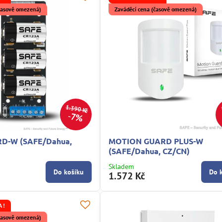
(časově omezená)
Zaváděcí cena (časově omezená)
1.390 Kč
7%
D-W (SAFE/Dahua,
MOTION GUARD PLUS-W
(SAFE/Dahua, CZ/CN)
Skladem
Do košíku
Do 
1.572 Kč
 !
(časově omezená)