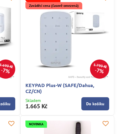
Zaváděcí cena (časově omezená)
1.690 Kč
1.790 Kč
7%
7%
KEYPAD Plus-W (SAFE/Dahua,
CZ/CN)
Skladem
košíku
Do košíku
1.665 Kč
NOVINKA