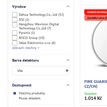
Výrobce
HORKÁ NOVINKA
Dahua Technology Co., Ltd (32)
Zaváděcí cena 
DSC (2)
Hangzhou Hikvision Digital
Technology Co.,Ltd (7)
Pyronix (1)
RISCO Group (10)
Selax Electronics s.r.o. (6)
zobrazit všechny
Barva detektoru
FIRE GUARD
Dostupnost
CZ/CN)
Všechny produkty
Skladem
1.014 Kč
Pouze skladem