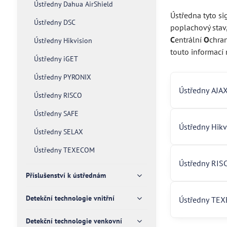
Ústředny Dahua AirShield
Ústředna tyto s
Ústředny DSC
poplachový stav,
C
entrální
O
chran
Ústředny Hikvision
touto informací 
Ústředny iGET
Ústředny PYRONIX
Ústředny AJA
Ústředny RISCO
Ústředny SAFE
Ústředny Hikv
Ústředny SELAX
Ústředny TEXECOM
Ústředny RIS
Příslušenství k ústřednám
Detekční technologie vnitřní
Ústředny TE
Detekční technologie venkovní