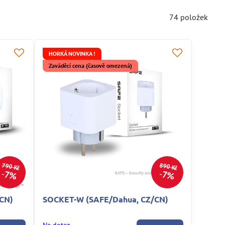
74
položek
HORKÁ NOVINKA !
Zaváděcí cena (časově omezená)
790 Kč
890 Kč
7%
7%
CN)
SOCKET-W (SAFE/Dahua, CZ/CN)