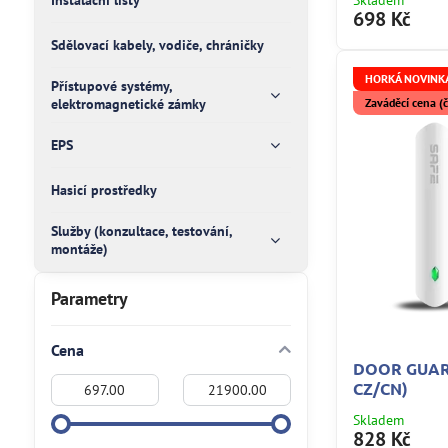
Instalační lišty
Skladem
698 Kč
Sdělovací kabely, vodiče, chráničky
HORKÁ NOVINKA
Přístupové systémy,
elektromagnetické zámky
Zaváděcí cena 
EPS
Hasicí prostředky
Služby (konzultace, testování,
montáže)
Parametry
Cena
DOOR GUAR
Od:
Do:
CZ/CN)
Skladem
828 Kč