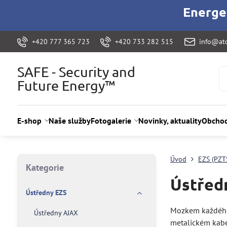
Energet
+420 777 365 723
+420 733 282 515
info@ato
SAFE - Security and
Future Energy™
E-shop
Naše služby
Fotogalerie
Novinky, aktuality
Obchod
Úvod
EZS (PZT
Kategorie
Ústřed
Ústředny EZS
Mozkem každé
Ústředny AJAX
metalickém kab