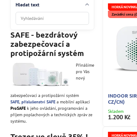
Hledat text
HORKÁ NOVINKA
Zaváděcí cena 
Prohledat
výsledky
filtru
SAFE - bezdrátový
fulltextem
zabezpečovací a
protipožární systém
Přinášíme
pro Vás
nový
INDOOR SIR
zabezpečovací a protipožární systém
CZ/CN)
SAFE
,
příslušenství SAFE
a mobilní aplikaci
ProSAFE
k jeho ovládání, programování a
Skladem
příjem poplachových a technických zpráv ze
1.200 Kč
systému.
Trezor ve slevě 35% !
HORKÁ NOVINKA