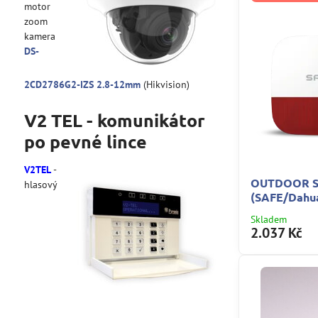
motor
zoom
kamera
DS-
2CD2786G2-IZS 2.8-12mm
(Hikvision)
V2 TEL - komunikátor
po pevné lince
V2TEL
-
OUTDOOR S
hlasový
(SAFE/Dahu
Skladem
2.037 Kč