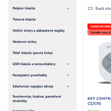
Požární hlásiče
Řadit dle
Tísňové hlásiče
HORKÁ NOVINKA
Vnitřní sirény a zábleskové majáky
Zaváděcí cena 
Venkovní sirény
Telef. hlásiče (pevná linka)
GSM hlásiče a komunikátory
Paralyzační prostředky
Zálohovací napájecí zdroje
Svorkovnice, krabice, pancéřové
KEY CONTRO
chráničky
CZ/CN)