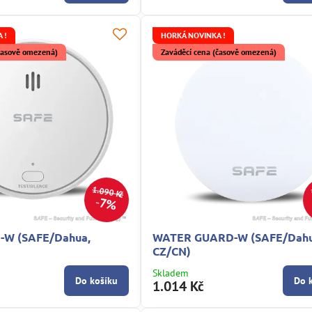
 !
HORKÁ NOVINKA !
(časově omezená)
Zaváděcí cena (časově omezená)
1.090 Kč
7%
-W (SAFE/Dahua,
WATER GUARD-W (SAFE/Dahu
CZ/CN)
Skladem
Do košíku
Do 
1.014 Kč