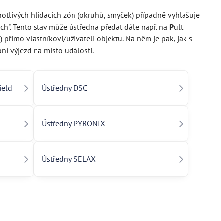
otlivých hlídacích zón (okruhů, smyček) případně vyhlašuje
ach". Tento stav může ústředna předat dále např. na
P
ult
přímo vlastníkovi/uživateli objektu. Na něm je pak, jak s
bní výjezd na místo události.
ield
Ústředny DSC
Ústředny PYRONIX
Ústředny SELAX