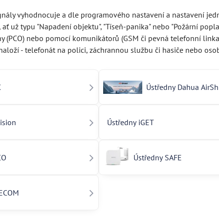
ignály vyhodnocuje a dle programového nastavení a nastavení jedn
 ať už typu "Napadení objektu", "Tíseň-panika" nebo "Požární popl
y (PCO) nebo pomocí komunikátorů (GSM či pevná telefonní linka) 
naloží - telefonát na polici, záchrannou službu či hasiče nebo oso
X
Ústředny Dahua AirSh
ision
Ústředny iGET
CO
Ústředny SAFE
XECOM