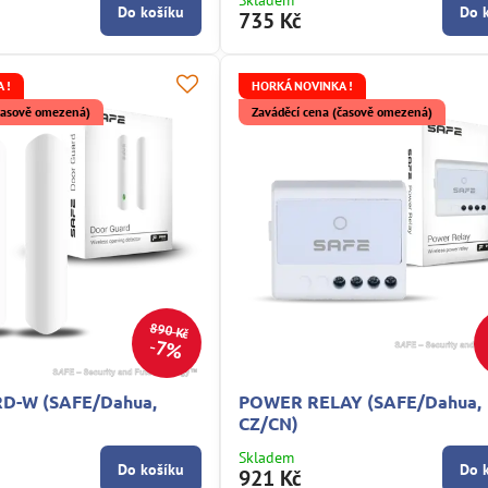
Skladem
Do košíku
Do 
735 Kč
 !
HORKÁ NOVINKA !
(časově omezená)
Zaváděcí cena (časově omezená)
890 Kč
7%
D-W (SAFE/Dahua,
POWER RELAY (SAFE/Dahua,
CZ/CN)
Skladem
Do košíku
Do 
921 Kč