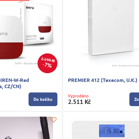
2.190 Kč
7%
IREN-W-Red
PREMIER 412 (Texecom, U.K.)
a, CZ/CN)
Vyprodáno
Do košíku
Zo
2.511 Kč