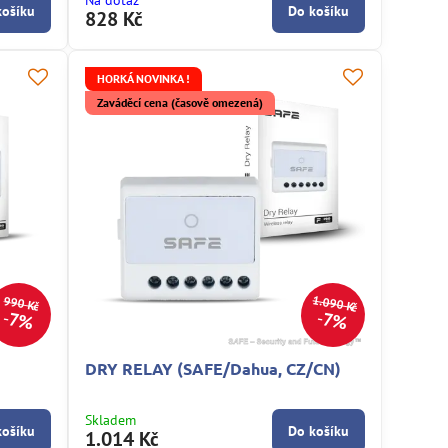
Na dotaz
košíku
Do košíku
828 Kč
HORKÁ NOVINKA !
Zaváděcí cena (časově omezená)
1.090 Kč
990 Kč
7%
7%
DRY RELAY (SAFE/Dahua, CZ/CN)
Skladem
košíku
Do košíku
1.014 Kč