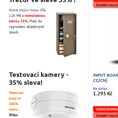
Zaváděcí cena 
Volně stojící trezor
ZSL
120 ME
s mimořádnou
slevou 35%.
Platí do
vyprodání skladových
zásob.
Testovací kamery -
INPUT BOAR
CZ/CN)
35% sleva!
Na dotaz
1.293 Kč
Testovací
kusy ve
100%
stavu
-
HORKÁ NOVINKA
8Mpx
Zaváděcí cena 