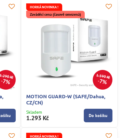
HORKÁ NOVINKA !
Zaváděcí cena (časově omezená)
1.290 Kč
1.390 Kč
7%
7%
a,
MOTION GUARD-W (SAFE/Dahua,
CZ/CN)
Skladem
košíku
Do košíku
1.293 Kč
HORKÁ NOVINKA !