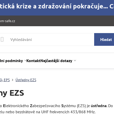
ická krize a zdražování pokračuje... C
m-safe.cz
Hledat
ní podmínky
Kontakt
Nejčastější dotazy
S), EPS
Ústředny EZS
ny EZS
ho
E
lektronického
Z
abezpečovacího
S
ystému (EZS) je
ústředna
. Do
elu nebo bezdrátově na UHF frekvencích 433/868 MHz.