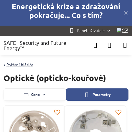
Energetická krize a zdražování
✕
pokračuje... Co s tím?
Panel uživatele
SAFE - Security and Future
Energy™
Požární hlásiče
Optické (opticko-kouřové)
Cena
Parametry