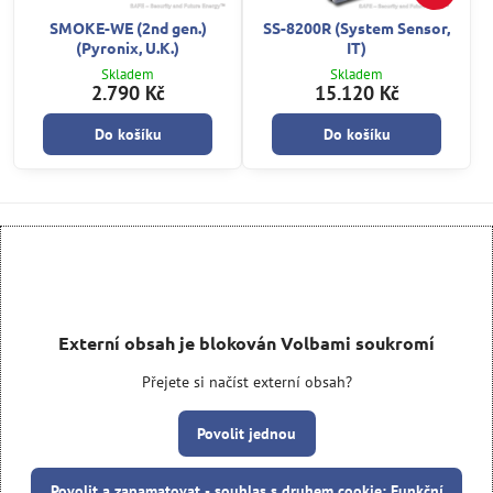
SMOKE-WE (2nd gen.)
SS-8200R (System Sensor,
(Pyronix, U.K.)
IT)
Skladem
Skladem
2.790 Kč
15.120 Kč
Do košíku
Do košíku
Externí obsah je blokován Volbami soukromí
Přejete si načíst externí obsah?
Povolit jednou
Povolit a zapamatovat - souhlas s druhem cookie: Funkční