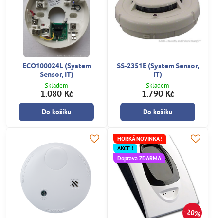
ECO100024L (System
SS-2351E (System Sensor,
Sensor, IT)
IT)
Skladem
Skladem
1.080 Kč
1.790 Kč
Do košíku
Do košíku
HORKÁ NOVINKA !
AKCE !
Doprava ZDARMA
20%