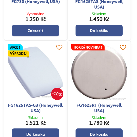
FG730 (Honeywell, USA)
FG1625TAS (Honeywell,
USA)
Vyprodáno
Skladem
1.250 Kč
1.450 Kč
Zobrazit
Do košíku
AKCE !
HORKÁ NOVINKA !
VÝPRODEJ
10%
FG1625TAS-G3 (Honeywell,
FG1625RT (Honeywell,
USA)
USA)
Skladem
Skladem
1.521 Kč
1.780 Kč
Do košíku
Do košíku