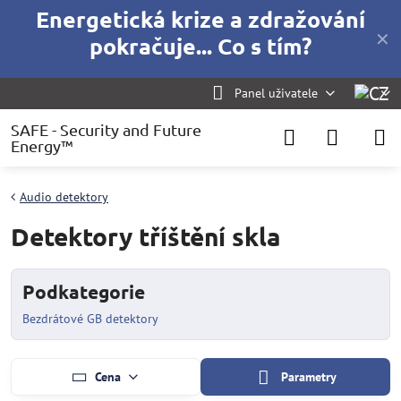
Energetická krize a zdražování
✕
pokračuje... Co s tím?
Panel uživatele
SAFE - Security and Future
Energy™
Audio detektory
Detektory tříštění skla
Podkategorie
Bezdrátové GB detektory
Cena
Parametry