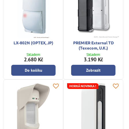
LX-802N (OPTEX, JP)
PREMIER External TD
(Texecom, U.K.)
Skladem
Skladem
2.680 Kč
3.190 Kč
Do košíku
Zobrazit
HORKÁ NOVINKA !