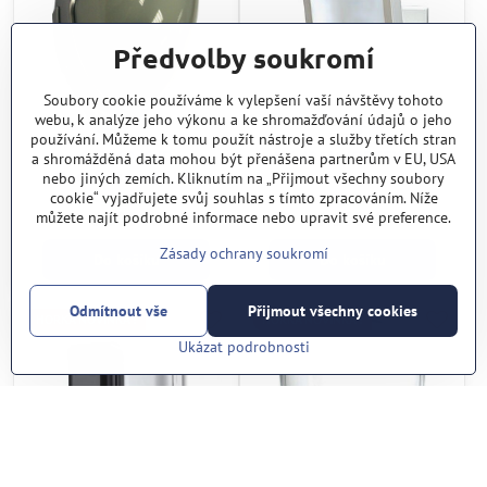
Předvolby soukromí
Soubory cookie používáme k vylepšení vaší návštěvy tohoto
webu, k analýze jeho výkonu a ke shromažďování údajů o jeho
používání. Můžeme k tomu použít nástroje a služby třetích stran
GJD300 (GJD
HX-40AM (OPTEX, JP)
a shromážděná data mohou být přenášena partnerům v EU, USA
Manufacturing, U.K.)
nebo jiných zemích. Kliknutím na „Přijmout všechny soubory
cookie“ vyjadřujete svůj souhlas s tímto zpracováním. Níže
Skladem
Skladem
6.100 Kč
6.130 Kč
můžete najít podrobné informace nebo upravit své preference.
Zásady ochrany soukromí
Do košíku
Do košíku
Odmítnout vše
Přijmout všechny cookies
HORKÁ NOVINKA !
HORKÁ NOVINKA !
Ukázat podrobnosti