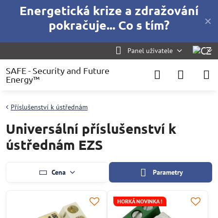
Energetická krize a zdražování
✕
pokračuje... Co s tím?
Panel uživatele
SAFE - Security and Future
Energy™
Příslušenství k ústřednám
Universální příslušenství k
ústřednám EZS
Cena
Parametry
HORKÁ NOVINKA !