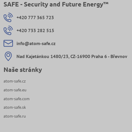
SAFE - Security and Future Energy™
+420 777 365 723
+420 733 282 515
info​@atom-safe​.cz
Nad Kajetánkou 1480/23, CZ-16900 Praha 6 - Břevnov
Naše stránky
atom-safe.cz
atom-safe.eu
atom-safe.com
atom-safe.sk
atom-safe.ru