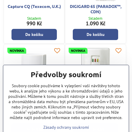
Capture CQ (Texecom, U.K.)
DIGIGARD 65 (PARADOX™,
CDN)
Skladem
Skladem
990 Kč
1.090 Kč
Do košíku
Do košíku
NOVINKA
NOVINKA
Předvolby soukromí
Soubory cookie používáme k vylepšení vaší návštěvy tohoto
webu, k analýze jeho výkonu a ke shromažďování údajů o jeho
10%
používání. Můžeme k tomu použít nástroje a služby třetích stran
a shromážděná data mohou být přenášena partnerům v EU, USA
FMX-ST (OPTEX, JP)
RK800Q-G3 (Risco, Israel)
nebo jiných zemích. Kliknutím na „Přijmout všechny soubory
cookie“ vyjadřujete svůj souhlas s tímto zpracováním. Níže
Skladem
Skladem
1.090 Kč
1.251 Kč
můžete najít podrobné informace nebo upravit své preference.
Zásady ochrany soukromí
Do košíku
Do košíku