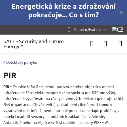
Energetická krize a zdražování
✕
pokračuje... Co s tím?
Panel uživatele
SAFE - Security and Future
Energy™
Detektory pohybu
PIR
PIR
=
P
assive
I
nfra
R
ed, neboli pasivní detekce objektů v oblasti
infračervené části elektomagnetického spektra (od 850 nm výše).
Infračervené vyzařování na různých vlnových délkách generuje každý
živý organismus (člověk, zvíře), pokud není cíleně proti tomuto
vyzařování odstíněn či není enormně podchlazen. Např. problémy s
detekcí osob IR senzory na polárních základnách v Arktidě,
Antarktidě nebo na Aljašce se řeší duálními senzory PIR+MW.