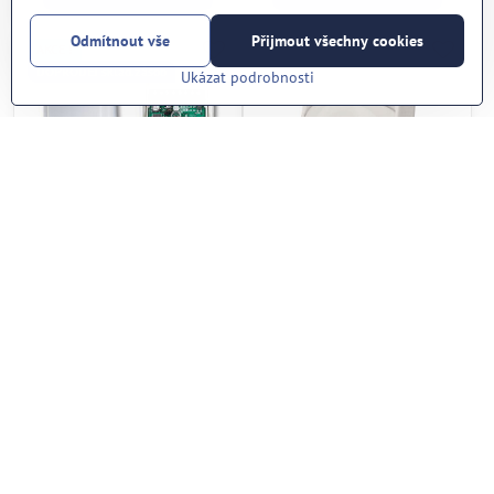
Odmítnout vše
Přijmout všechny cookies
AKCE !
DOPRODEJ sklad.zásob
Ukázat podrobnosti
15%
PREMIER Elite MR
FMX-DST (OPTEX, JP)
(Texecom, U.K.)
Skladem
Skladem
1.267 Kč
1.350 Kč
Do košíku
Do košíku
AKCE !
NOVINKA
DOPRODEJ sklad.zásob