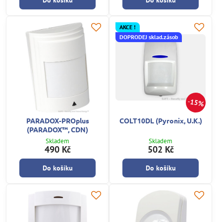
Do košíku
Do košíku
AKCE !
DOPRODEJ sklad.zásob
15%
PARADOX-PROplus
COLT10DL (Pyronix, U.K.)
(PARADOX™, CDN)
Skladem
Skladem
490 Kč
502 Kč
Do košíku
Do košíku