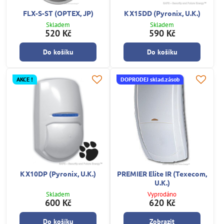
FLX-S-ST (OPTEX, JP)
KX15DD (Pyronix, U.K.)
Skladem
Skladem
520 Kč
590 Kč
Do košíku
Do košíku
AKCE !
DOPRODEJ sklad.zásob
KX10DP (Pyronix, U.K.)
PREMIER Elite IR (Texecom,
U.K.)
Skladem
Vyprodáno
600 Kč
620 Kč
Do košíku
Zobrazit