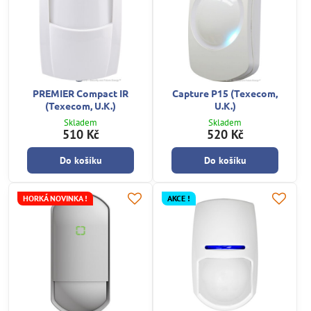
PREMIER Compact IR
Capture P15 (Texecom,
(Texecom, U.K.)
U.K.)
Skladem
Skladem
510 Kč
520 Kč
Do košíku
Do košíku
HORKÁ NOVINKA !
AKCE !