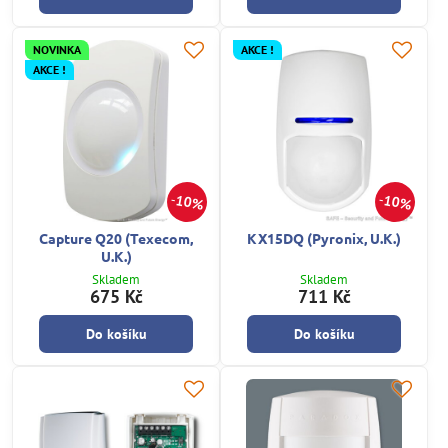
NOVINKA
AKCE !
AKCE !
10%
10%
Capture Q20 (Texecom,
KX15DQ (Pyronix, U.K.)
U.K.)
Skladem
Skladem
675 Kč
711 Kč
Do košíku
Do košíku