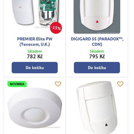
15%
PREMIER Elite PW
DIGIGARD 55 (PARADOX™,
(Texecom, U.K.)
CDN)
Skladem
Skladem
782 Kč
795 Kč
Do košíku
Do košíku
NOVINKA