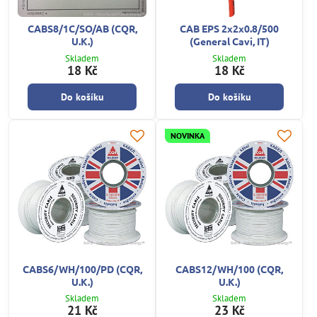
CABS8/1C/SO/AB (CQR,
CAB EPS 2x2x0.8/500
U.K.)
(General Cavi, IT)
Skladem
Skladem
18 Kč
18 Kč
Do košíku
Do košíku
NOVINKA
CABS6/WH/100/PD (CQR,
CABS12/WH/100 (CQR,
U.K.)
U.K.)
Skladem
Skladem
21 Kč
23 Kč