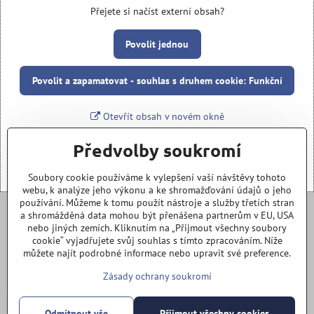
Přejete si načíst externí obsah?
Povolit jednou
Povolit a zapamatovat - souhlas s druhem cookie: Funkční
Otevřít obsah v novém okně
Předvolby soukromí
Soubory cookie používáme k vylepšení vaší návštěvy tohoto
webu, k analýze jeho výkonu a ke shromažďování údajů o jeho
používání. Můžeme k tomu použít nástroje a služby třetích stran
a shromážděná data mohou být přenášena partnerům v EU, USA
SAFE - Security and Future Energy™
nebo jiných zemích. Kliknutím na „Přijmout všechny soubory
cookie“ vyjadřujete svůj souhlas s tímto zpracováním. Níže
+420 777 365 723
můžete najít podrobné informace nebo upravit své preference.
Zásady ochrany soukromí
+420 733 282 515
Odmítnout vše
Přijmout všechny cookies