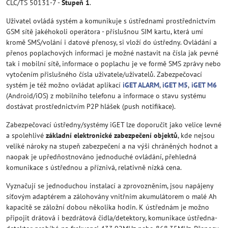
CLC/TS 50131-7 -
Stupeň 1
.
Uživatel ovládá systém a komunikuje s ústřednami prostřednictvím
GSM sítě jakéhokoli operátora - příslušnou SIM kartu, která umí
kromě SMS/volání i datové přenosy, si vloží do ústředny. Ovládání a
přenos poplachových informaci je možné nastavit na čísla jak pevné
tak i mobilní sítě, informace o poplachu je ve formě SMS zprávy nebo
vytočením přislušného čísla uživatele/uživatelů. Zabezpečovací
systém je též možno ovládat aplikací
iGET ALARM
,
iGET M5
,
iGET M6
(Android/iOS) z mobilního telefonu a informace o stavu systému
dostávat prostřednictvím P2P hlášek (push notifikace).
Zabezpečovací ústředny/systémy iGET lze doporučit jako velice levné
a spolehlivé
základní elektronické zabezpečení objektů
, kde nejsou
veliké nároky na stupeň zabezpečení a na výši chráněných hodnot a
naopak je upředňostnováno jednoduché ovládání, přehledná
komunikace s ústřednou a příznivá, relativně nízká cena.
Vyznačují se jednoduchou instalací a zprovozněním, jsou napájeny
síťovým adaptérem a zálohovány vnitřním akumulátorem o malé Ah
kapacitě se záložní dobou několika hodin. K ústřednám je možno
připojit drátová i bezdrátová čidla/detektory, komunikace ústředna-