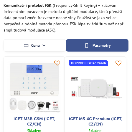
Komunikační protokol FSK
(Frequency-Shift Keying) – klíčování
frekvenčním posuvem je metoda digitální modulace, která přenáší
data pomocí změn frekvence nosné vlny. Používá se jako velice
bezpečná a odolná metoda přenosu. FSK lépe zvládá šum než např.
amplitudová modulace (ASK).
Cena
Parametry
DOPRODEJ sklad.zásob
iGET M3B-GSM (iGET,
iGET M5-4G Premium (iGET,
CZ/CN)
CZ/CN)
Skladem
Skladem