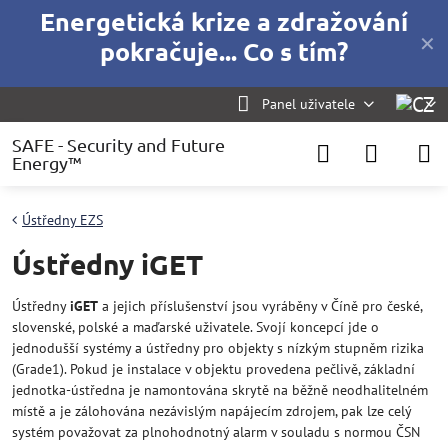
Energetická krize a zdražování
✕
pokračuje... Co s tím?
Panel uživatele
SAFE - Security and Future
Energy™
Ústředny EZS
Ústředny iGET
Ústředny
iGET
a jejich příslušenství jsou vyráběny v Číně pro české,
slovenské, polské a maďarské uživatele. Svojí koncepcí jde o
jednodušší systémy a ústředny pro objekty s nízkým stupněm rizika
(Grade1). Pokud je instalace v objektu provedena pečlivě, základní
jednotka-ústředna je namontována skrytě na běžně neodhalitelném
místě a je zálohována nezávislým napájecím zdrojem, pak lze celý
systém považovat za plnohodnotný alarm v souladu s normou ČSN