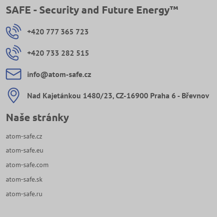
SAFE - Security and Future Energy™
+420 777 365 723
+420 733 282 515
info​@atom-safe​.cz
Nad Kajetánkou 1480/23, CZ-16900 Praha 6 - Břevnov
Naše stránky
atom-safe.cz
atom-safe.eu
atom-safe.com
atom-safe.sk
atom-safe.ru