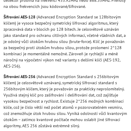
detektor probíhá na frekvenci 433.92MHz nebo 868.35MHz. Přenosy
na obou frekvencích jsou kódované/šifrované.
Šifrování AES-128
(Advanced Encryption Standard se 128bitovým
klíčem) je vysoce bezpečný symetrický šifrovací algoritmus, který
zpracovává data v blocích po 128 bitech. Je celosvětově uznáván
jako standard pro ochranu citlivých informací, včetně vládních dat, a
je odolný vůči útokům hrubou silou (brute-force). Klíč je považován
za bezpečný proti útokům hrubou silou, protože prolomení 2^128
kombinací je momentálně nemožné. Zároveň je rychlejší a méně
náročný na výpočetní výkon než varianty s delšími klíči (AES-192,
AES-256).
Šifrování AES-256
(Advanced Encryption Standard s 256bitovým
klíčem) je celosvětově uznávaný, symetrický šifrovací standard s
256bitovým klíčem, který je považován za prakticky neprolomitelný.
Využívá stejný klíč pro zašifrování i dešifrování dat, což zajišťuje
vysokou bezpečnost a rychlost. Existuje 2^256 možných kombinací
klíče, což je číslo větší než počet atomů v pozorovatelném vesmíru,
což znemožňuje útok hrubou silou. Vyniká odolností vůči kvantovým
útokům – zatímco kvantové počítače mohou oslabit jiné šifrovací
algoritmy, AES 256 zůstává extrémně silný.