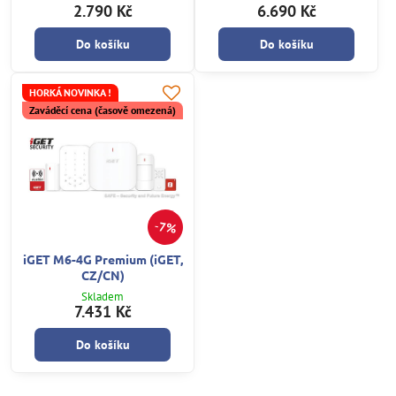
2.790 Kč
6.690 Kč
Do košíku
Do košíku
HORKÁ NOVINKA !
Zaváděcí cena (časově omezená)
7%
iGET M6-4G Premium (iGET,
CZ/CN)
Skladem
7.431 Kč
Do košíku