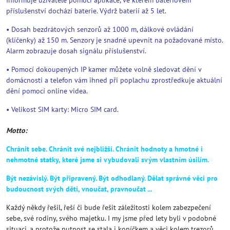
Informuje uživatele pomocí aplikace, ve kterém bateriovém
příslušenství dochází baterie. Výdrž baterií až 5 let.
• Dosah bezdrátových senzorů až 1000 m, dálkové ovládání
(klíčenky) až 150 m. Senzory je snadné upevnit na požadované místo.
Alarm zobrazuje dosah signálu příslušenství.
• Pomocí dokoupených IP kamer můžete volně sledovat dění v
domácnosti a telefon vám ihned při poplachu zprostředkuje aktuální
dění pomocí online videa.
• Velikost SIM karty: Micro SIM card.
Motto:
Chránit sebe. Chránit své nejbližší. Chránit hodnoty a hmotné i
nehmotné statky, které jsme si vybudovali svým vlastním úsilím.
Být nezávislý. Být připravený. Být odhodlaný. Dělat správné věci pro
budoucnost svých dětí, vnoučat, pravnoučat ...
Každý někdy řešil, řeší či bude řešit záležitosti kolem zabezpečení
sebe, své rodiny, svého majetku. I my jsme před lety byli v podobné
situaci, a protože nutnost se stala i koníčkem a věci kolem trezorů,