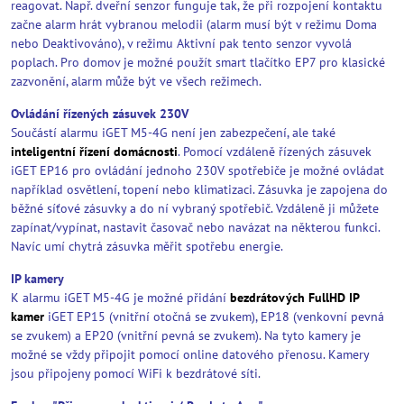
reagovat. Např. dveřní senzor funguje tak, že při rozpojení kontaktu
začne alarm hrát vybranou melodii (alarm musí být v režimu Doma
nebo Deaktivováno), v režimu Aktivní pak tento senzor vyvolá
poplach. Pro domov je možné použít smart tlačítko EP7 pro klasické
zazvonění, alarm může být ve všech režimech.
Ovládání řízených zásuvek 230V
Součástí alarmu iGET M5-4G není jen zabezpečení, ale také
inteligentní řízení domácnosti
. Pomocí vzdáleně řízených zásuvek
iGET EP16 pro ovládání jednoho 230V spotřebiče je možné ovládat
například osvětlení, topení nebo klimatizaci. Zásuvka je zapojena do
běžné síťové zásuvky a do ní vybraný spotřebič. Vzdáleně ji můžete
zapínat/vypínat, nastavit časovač nebo navázat na některou funkci.
Navíc umí chytrá zásuvka měřit spotřebu energie.
IP kamery
K alarmu iGET M5-4G je možné přidání
bezdrátových FullHD IP
kamer
iGET EP15 (vnitřní otočná se zvukem), EP18 (venkovní pevná
se zvukem) a EP20 (vnitřní pevná se zvukem). Na tyto kamery je
možné se vždy připojit pomocí online datového přenosu. Kamery
jsou připojeny pomocí WiFi k bezdrátové síti.