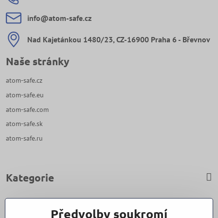
info​@atom-safe​.cz
Nad Kajetánkou 1480/23, CZ-16900 Praha 6 - Břevnov
Naše stránky
atom-safe.cz
atom-safe.eu
atom-safe.com
atom-safe.sk
atom-safe.ru
Kategorie
Zavoláme Vám zpět
Předvolby soukromí