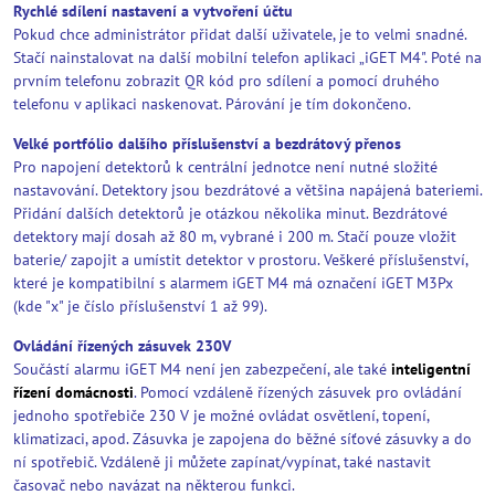
Rychlé sdílení nastavení a vytvoření účtu
Pokud chce administrátor přidat další uživatele, je to velmi snadné.
Stačí nainstalovat na další mobilní telefon aplikaci „iGET M4". Poté na
prvním telefonu zobrazit QR kód pro sdílení a pomocí druhého
telefonu v aplikaci naskenovat. Párování je tím dokončeno.
Velké portfólio dalšího příslušenství a bezdrátový přenos
Pro napojení detektorů k centrální jednotce není nutné složité
nastavování. Detektory jsou bezdrátové a většina napájená bateriemi.
Přidání dalších detektorů je otázkou několika minut. Bezdrátové
detektory mají dosah až 80 m, vybrané i 200 m. Stačí pouze vložit
baterie/ zapojit a umístit detektor v prostoru. Veškeré příslušenství,
které je kompatibilní s alarmem iGET M4 má označení iGET M3Px
(kde "x" je číslo příslušenství 1 až 99).
Ovládání řízených zásuvek 230V
Součástí alarmu iGET M4 není jen zabezpečení, ale také
inteligentní
řízení domácnosti
. Pomocí vzdáleně řízených zásuvek pro ovládání
jednoho spotřebiče 230 V je možné ovládat osvětlení, topení,
klimatizaci, apod. Zásuvka je zapojena do běžné síťové zásuvky a do
ní spotřebič. Vzdáleně ji můžete zapínat/vypínat, také nastavit
časovač nebo navázat na některou funkci.