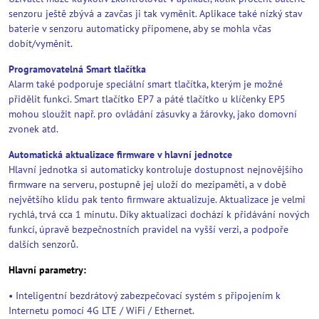
senzoru ještě zbývá a zavčas ji tak vyměnit. Aplikace také nízký stav
baterie v senzoru automaticky připomene, aby se mohla včas
dobít/vyměnit.
Programovatelná Smart tlačítka
Alarm také podporuje speciální smart tlačítka, kterým je možné
přidělit funkci. Smart tlačítko EP7 a páté tlačítko u klíčenky EP5
mohou sloužit např. pro ovládání zásuvky a žárovky, jako domovní
zvonek atd.
Automatická aktualizace firmware v hlavní jednotce
Hlavní jednotka si automaticky kontroluje dostupnost nejnovějšího
firmware na serveru, postupně jej uloží do mezipaměti, a v době
největšího klidu pak tento firmware aktualizuje. Aktualizace je velmi
rychlá, trvá cca 1 minutu. Díky aktualizaci dochází k přidávání nových
funkcí, úpravě bezpečnostních pravidel na vyšší verzi, a podpoře
dalších senzorů.
Hlavní parametry:
• Inteligentní bezdrátový zabezpečovací systém s připojením k
Internetu pomocí 4G LTE / WiFi / Ethernet.