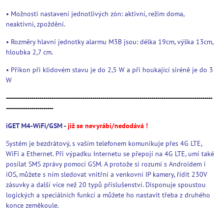
• Možnosti nastavení jednotlivých zón: aktivní, režim doma,
neaktivní, zpoždění.
• Rozměry hlavní jednotky alarmu M3B jsou: délka 19cm, výška 13cm,
hloubka 2,7 cm.
• Příkon při klidovém stavu je do 2,5 W a při houkající siréně je do 3
W
---------------------------------------------------------------------------------------------------------
------------------------
iGET M4-WiFi/GSM -
již se nevyrábí/nedodává !
Systém je bezdrátový, s vaším telefonem komunikuje přes 4G LTE,
WiFi a Ethernet. Při výpadku Internetu se přepojí na 4G LTE, umí také
posílat SMS zprávy pomocí GSM. A protože si rozumí s Androidem i
iOS, můžete s ním sledovat vnitřní a venkovní IP kamery, řídit 230V
zásuvky a další více než 20 typů příslušenství. Disponuje spoustou
logických a speciálních funkcí a můžete ho nastavit třeba z druhého
konce zeměkoule.