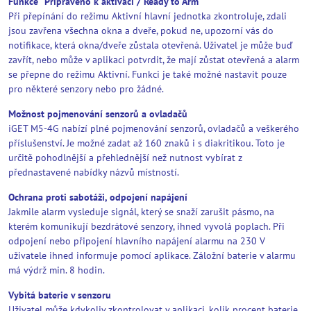
Funkce "Připraveno k aktivaci / Ready to Arm"
Při přepínání do režimu Aktivní hlavní jednotka zkontroluje, zdali
jsou zavřena všechna okna a dveře, pokud ne, upozorní vás do
notifikace, která okna/dveře zůstala otevřená. Uživatel je může buď
zavřít, nebo může v aplikaci potvrdit, že mají zůstat otevřená a alarm
se přepne do režimu Aktivní. Funkci je také možné nastavit pouze
pro některé senzory nebo pro žádné.
Možnost pojmenování senzorů a ovladačů
iGET M5-4G nabízí plné pojmenování senzorů, ovladačů a veškerého
příslušenství. Je možné zadat až 160 znaků i s diakritikou. Toto je
určitě pohodlnější a přehlednější než nutnost vybírat z
přednastavené nabídky názvů místností.
Ochrana proti sabotáži, odpojení napájení
Jakmile alarm vysleduje signál, který se snaží zarušit pásmo, na
kterém komunikují bezdrátové senzory, ihned vyvolá poplach. Při
odpojení nebo připojení hlavního napájení alarmu na 230 V
uživatele ihned informuje pomocí aplikace. Záložní baterie v alarmu
má výdrž min. 8 hodin.
Vybitá baterie v senzoru
Uživatel může kdykoliv zkontrolovat v aplikaci, kolik procent baterie