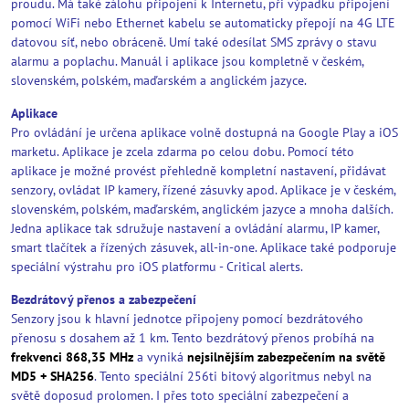
proudu. Má také zálohu připojení k Internetu, při výpadku připojení
pomocí WiFi nebo Ethernet kabelu se automaticky přepojí na 4G LTE
datovou síť, nebo obráceně. Umí také odesílat SMS zprávy o stavu
alarmu a poplachu. Manuál i aplikace jsou kompletně v českém,
slovenském, polském, maďarském a anglickém jazyce.
Aplikace
Pro ovládání je určena aplikace volně dostupná na Google Play a iOS
marketu. Aplikace je zcela zdarma po celou dobu. Pomocí této
aplikace je možné provést přehledně kompletní nastavení, přidávat
senzory, ovládat IP kamery, řízené zásuvky apod. Aplikace je v českém,
slovenském, polském, maďarském, anglickém jazyce a mnoha dalších.
Jedna aplikace tak sdružuje nastavení a ovládání alarmu, IP kamer,
smart tlačítek a řízených zásuvek, all-in-one. Aplikace také podporuje
speciální výstrahu pro iOS platformu - Critical alerts.
Bezdrátový přenos a zabezpečení
Senzory jsou k hlavní jednotce připojeny pomocí bezdrátového
přenosu s dosahem až 1 km. Tento bezdrátový přenos probíhá na
frekvenci 868,35 MHz
a vyniká
nejsilnějším zabezpečením na světě
MD5 + SHA256
. Tento speciální 256ti bitový algoritmus nebyl na
světě doposud prolomen. I přes toto speciální zabezpečení a