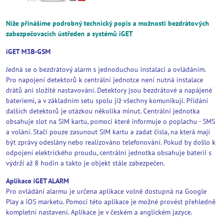
Níže přinášíme podrobný technický popis a možnosti bezdrátových
zabezpečovacích ústředen a systémů iGET
iGET M3B-GSM
Jedná se o bezdrátový alarm s jednoduchou instalací a ovládáním.
Pro napojení detektorů k centrální jednotce není nutná instalace
drátů ani složité nastavování. Detektory jsou bezdrátové a napájené
bateriemi, a v základním setu spolu již všechny komunikují. Přidání
dalších detektorů je otázkou několika minut. Centrální jednotka
obsahuje slot na SIM kartu, pomocí které informuje o poplachu - SMS
a volání. Stačí pouze zasunout SIM kartu a zadat čísla, na která mají
být zprávy odeslány nebo realizováno telefonování. Pokud by došlo k
odpojení elektrického proudu, centrální jednotka obsahuje baterii s
výdrží až 8 hodin a takto je objekt stále zabezpečen.
Aplikace iGET ALARM
Pro ovládání alarmu je určena aplikace volně dostupná na Google
Play a iOS marketu. Pomocí této aplikace je možné provést přehledně
kompletní nastavení. Aplikace je v českém a anglickém jazyce.