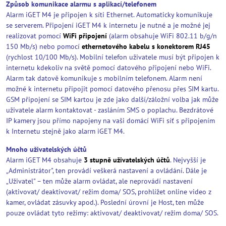
Způsob komunikace alarmu s aplikací/telefonem
Alarm iGET M4 je připojen k síti Ethernet. Automaticky komunikuje
se serverem. Připojení iGET M4 k internetu je nutné a je možné jej
realizovat pomocí
WiFi připojení
(alarm obsahuje WiFi 802.11 b/g/n
150 Mb/s) nebo pomocí
ethernetového kabelu s konektorem RJ45
(rychlost 10/100 Mb/s). Mobilní telefon uživatele musí být připojen k
internetu kdekoliv na světě pomocí datového připojení nebo WiFi.
Alarm tak datově komunikuje s mobilním telefonem. Alarm není
možné k internetu připojit pomocí datového přenosu přes SIM kartu.
GSM připojení se SIM kartou je zde jako další/záložní volba jak může
uživatele alarm kontaktovat - zasláním SMS o poplachu. Bezdrátové
IP kamery jsou přímo napojeny na vaši domácí WiFi síť s připojením
k Internetu stejně jako alarm iGET M4.
Mnoho uživatelských účtů
Alarm iGET M4 obsahuje
3 stupně uživatelských účtů
. Nejvyšší je
„Administrátor", ten provádí veškerá nastavení a ovládání. Dále je
„Uživatel" – ten může alarm ovládat, ale neprovádí nastavení
(aktivovat/ deaktivovat/ režim doma/ SOS, prohlížet online video z
kamer, ovládat zásuvky apod.). Poslední úrovní je Host, ten může
pouze ovládat tyto režimy: aktivovat/ deaktivovat/ režim doma/ SOS.