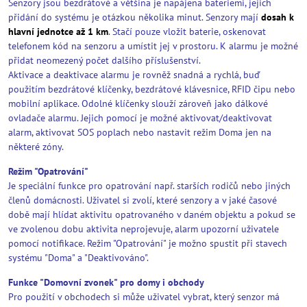
Senzory jsou bezdrátové a většina je napájena bateriemi, jejich
přidání do systému je otázkou několika minut. Senzory mají
dosah k
hlavní jednotce až 1 km
. Stačí pouze vložit baterie, oskenovat
telefonem kód na senzoru a umístit jej v prostoru. K alarmu je možné
přidat neomezený počet dalšího příslušenství.
Aktivace a deaktivace alarmu je rovněž snadná a rychlá, buď
použitím bezdrátové klíčenky, bezdrátové klávesnice, RFID čipu nebo
mobilní aplikace. Odolné klíčenky slouží zároveň jako dálkové
ovladače alarmu. Jejich pomocí je možné aktivovat/deaktivovat
alarm, aktivovat SOS poplach nebo nastavit režim Doma jen na
některé zóny.
Režim "Opatrování"
Je speciální funkce pro opatrování např. starších rodičů nebo jiných
členů domácnosti. Uživatel si zvolí, které senzory a v jaké časové
době mají hlídat aktivitu opatrovaného v daném objektu a pokud se
ve zvolenou dobu aktivita neprojevuje, alarm upozorní uživatele
pomocí notifikace. Režim "Opatrování" je možno spustit při stavech
systému "Doma" a "Deaktivováno".
Funkce "Domovní zvonek" pro domy i obchody
Pro použití v obchodech si může uživatel vybrat, který senzor má