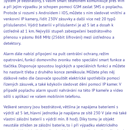
Systém je bezdrátový, s vaším smart telefonem komunikuje přes Wifi
a při jejím výpadku je schopen pomocí GSM zaslat SMS o poplachu.
Protože si rozumí s Androidem i iOS, můžete s ním sledovat vnitřní a
venkovní IP kamery, řídit 230V zásuvky a další více než 20 typů
příslušenství. Výdrž bateriií v příslušentví je až 5 let a dosah k
ústředně až 1 km. Nejvyšší stupeň zabezpečení bezdrátového
přenosu v pásmu 868 MHz (256bit šifrování) mezi ústřednou a
detektory.
Alarm dále nabízí připojení na pult centrální ochrany, režim
opatrování, funkci domovního zvonku nebo speciální smart funkce a
tlačítka. Disponuje spoustou logických a speciálních funkcí a můžete
ho nastavit třeba z druhého konce zeměkoule. Můžete přes něj
dálkově nebo dle časovače spouštět elektrické spotřebiče pomocí
řízených zásuvek, a také kdykoliv sledovat dění pomocí IP kamer. V
případě poplachu alarm spustí nahrávání na této IP kameře a video
sdílí s aplikací ve vašem mobilním telefonu.
Veškeré senzory jsou bezdrátové, většina je napájena bateriemi s
výdrží až 5 let, hlavní jednotka je napájena ze sítě 230 V (ale má také
vlastní záložní baterii s výdrží min. 8 hod). Díky tomu je objekt
neustále střežen ze záložní baterie, to i při výpadku elektrického