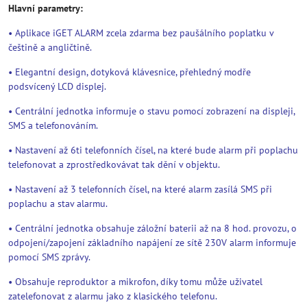
Hlavní parametry:
• Aplikace iGET ALARM zcela zdarma bez paušálního poplatku v
češtině a angličtině.
• Elegantní design, dotyková klávesnice, přehledný modře
podsvícený LCD displej.
• Centrální jednotka informuje o stavu pomocí zobrazení na displeji,
SMS a telefonováním.
• Nastavení až 6ti telefonních čísel, na které bude alarm při poplachu
telefonovat a zprostředkovávat tak dění v objektu.
• Nastavení až 3 telefonních čísel, na které alarm zasílá SMS při
poplachu a stav alarmu.
• Centrální jednotka obsahuje záložní baterii až na 8 hod. provozu, o
odpojení/zapojení základního napájení ze sítě 230V alarm informuje
pomocí SMS zprávy.
• Obsahuje reproduktor a mikrofon, díky tomu může uživatel
zatelefonovat z alarmu jako z klasického telefonu.