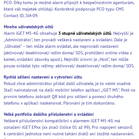
PCO. Díky tomu je možné alarm připojit k bezpečnostním agenturám,
které váš majetek ohlídají. Konkrétně podporuje PCO typu CMS
Contact ID, SIA-09.
Mnoho uživatelských účtů
Alarm iGET M5-4G obsahuje
3 stupně uživatelských účtů
. Nejvyšší je
„Administrátor", ten provádí veškerá nastavení a ovládání. Dále je
„Uživatel" – ten může alarm ovládat, ale neprovádí nastavení
(aktivovat/ deaktivovat/ režim doma/ SOS, prohlížení online videa z
kamer, ovládání zásuvky apod.). Nejnižší úrovní je „Host", ten může
pouze ovládat tyto režimy: aktivovat/ deaktivovat/ režim doma/ SOS.
Rychlé sdílení nastavení a vytvoření účtu
Pokud chce administrátor přidat další uživatele, je to velmi snadné.
Stačí nainstalovat na další mobilní telefon aplikaci „iGET M5". Poté na
prvním telefonu zobrazit QR kód pro sdílení a pomocí druhého
telefonu v aplikaci naskenovat. Párování je tím dokončeno.
Velké portfolio dalšího příslušenství a ovládání
Veškeré příslušenství kompatibilní s alarmem iGET M5-4G má
označení iGET EPxx (xx značí číslice 01 až 99). Pro napojení senzorů
k centrální jednotce není nutné tahání drátů ani složité nastavování.