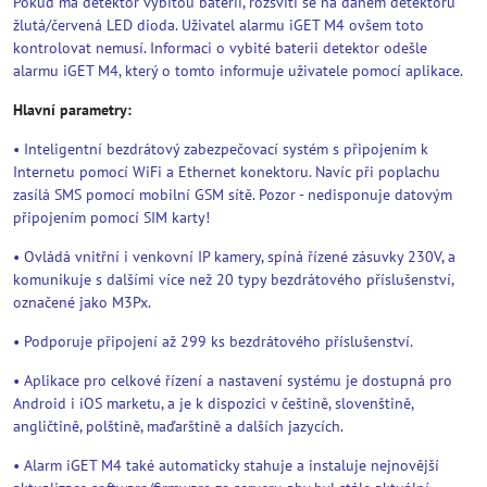
Pokud má detektor vybitou baterii, rozsvítí se na daném detektoru
žlutá/červená LED dioda. Uživatel alarmu iGET M4 ovšem toto
kontrolovat nemusí. Informaci o vybité baterii detektor odešle
alarmu iGET M4, který o tomto informuje uživatele pomocí aplikace.
Hlavní parametry:
• Inteligentní bezdrátový zabezpečovací systém s připojením k
Internetu pomocí WiFi a Ethernet konektoru. Navíc při poplachu
zasílá SMS pomocí mobilní GSM sítě. Pozor - nedisponuje datovým
připojením pomocí SIM karty!
• Ovládá vnitřní i venkovní IP kamery, spíná řízené zásuvky 230V, a
komunikuje s dalšími více než 20 typy bezdrátového příslušenství,
označené jako M3Px.
• Podporuje připojení až 299 ks bezdrátového příslušenství.
• Aplikace pro celkové řízení a nastavení systému je dostupná pro
Android i iOS marketu, a je k dispozici v češtině, slovenštině,
angličtině, polštině, maďarštině a dalších jazycích.
• Alarm iGET M4 také automaticky stahuje a instaluje nejnovější