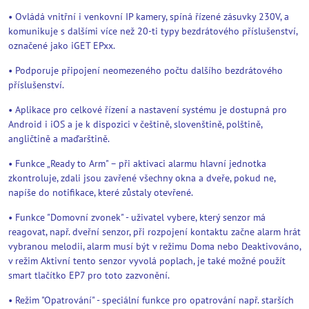
• Ovládá vnitřní i venkovní IP kamery, spíná řízené zásuvky 230V, a
komunikuje s dalšími více než 20-ti typy bezdrátového příslušenství,
označené jako iGET EPxx.
• Podporuje připojení neomezeného počtu dalšího bezdrátového
příslušenství.
• Aplikace pro celkové řízení a nastavení systému je dostupná pro
Android i iOS a je k dispozici v češtině, slovenštině, polštině,
angličtině a maďarštině.
• Funkce „Ready to Arm" – při aktivaci alarmu hlavní jednotka
zkontroluje, zdali jsou zavřené všechny okna a dveře, pokud ne,
napíše do notifikace, které zůstaly otevřené.
• Funkce "Domovní zvonek" - uživatel vybere, který senzor má
reagovat, např. dveřní senzor, při rozpojení kontaktu začne alarm hrát
vybranou melodii, alarm musí být v režimu Doma nebo Deaktivováno,
v režim Aktivní tento senzor vyvolá poplach, je také možné použít
smart tlačítko EP7 pro toto zazvonění.
• Režim "Opatrování" - speciální funkce pro opatrování např. starších