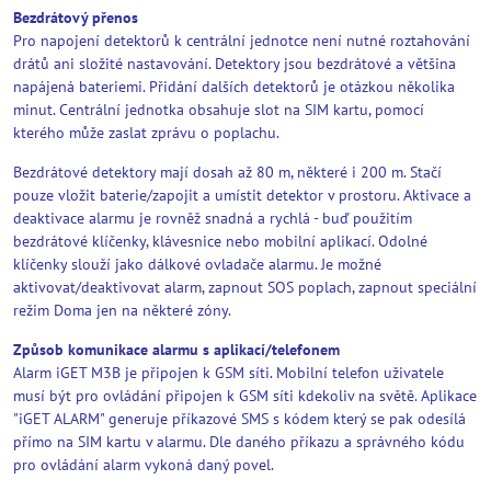
Bezdrátový přenos
Pro napojení detektorů k centrální jednotce není nutné roztahování
drátů ani složité nastavování. Detektory jsou bezdrátové a většina
napájená bateriemi. Přidání dalších detektorů je otázkou několika
minut. Centrální jednotka obsahuje slot na SIM kartu, pomocí
kterého může zaslat zprávu o poplachu.
Bezdrátové detektory mají dosah až 80 m, některé i 200 m. Stačí
pouze vložit baterie/zapojit a umístit detektor v prostoru. Aktivace a
deaktivace alarmu je rovněž snadná a rychlá - buď použitím
bezdrátové klíčenky, klávesnice nebo mobilní aplikací. Odolné
klíčenky slouží jako dálkové ovladače alarmu. Je možné
aktivovat/deaktivovat alarm, zapnout SOS poplach, zapnout speciální
režim Doma jen na některé zóny.
Způsob komunikace alarmu s aplikací/telefonem
Alarm iGET M3B je připojen k GSM síti. Mobilní telefon uživatele
musí být pro ovládání připojen k GSM síti kdekoliv na světě. Aplikace
"iGET ALARM" generuje příkazové SMS s kódem který se pak odesílá
přímo na SIM kartu v alarmu. Dle daného příkazu a správného kódu
pro ovládání alarm vykoná daný povel.