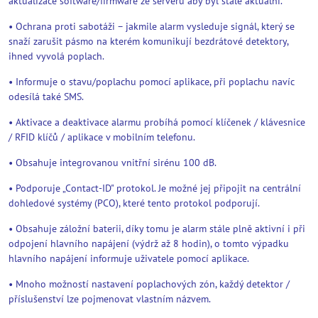
aktualizace software/firmware ze serveru aby byl stále aktuální.
• Ochrana proti sabotáži – jakmile alarm vysleduje signál, který se
snaží zarušit pásmo na kterém komunikují bezdrátové detektory,
ihned vyvolá poplach.
• Informuje o stavu/poplachu pomocí aplikace, při poplachu navíc
odesílá také SMS.
• Aktivace a deaktivace alarmu probíhá pomocí klíčenek / klávesnice
/ RFID klíčů / aplikace v mobilním telefonu.
• Obsahuje integrovanou vnitřní sirénu 100 dB.
• Podporuje „Contact-ID" protokol. Je možné jej připojit na centrální
dohledové systémy (PCO), které tento protokol podporují.
• Obsahuje záložní baterii, díky tomu je alarm stále plně aktivní i při
odpojení hlavního napájení (výdrž až 8 hodin), o tomto výpadku
hlavního napájení informuje uživatele pomocí aplikace.
• Mnoho možností nastavení poplachových zón, každý detektor /
příslušenství lze pojmenovat vlastním názvem.