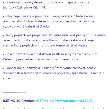
• Obsahuje otřesový detektor pro detekci napadení centrální
jednotky (ústředny) iGET M4.
• Informuje uživatele pomocí aplikace, ve kterém bateriovém
příslušenství dochází baterie. Toto bateriové příslušenství má
vysokou výdrž baterií až 2 roky.
• Tajný poplach při přepadení: Uživatel zadá kód pro vypnutí alarmu,
ovšem tento unikátní kód je odlišný od klasického a aktivuje v
alarmu tichý poplach a informuje o tomto další uživatele.
• Dosah bezdrátových detektorů až 80 m, u vybraných až 200m.
Detektory je snadné upevnit na požadované místo.
• Pomocí dokoupených IP kamer můžete volně sledovat dění v
domácnosti a telefon vám ihned při poplachu zprostředkuje aktuální
video.
---------------------------------------------------------------------------------------------------------
------------------------
iGET M5-4G Premium,
iGET M6-4G Premium (novinka r.2026)