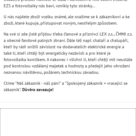
EZS a fotovoltaiky nás baví, vznikly tyto stránky...
U nás najdete zboží vcelku známé, ale snažíme se k zákazníkovi a ke
zboží, které kupuje, přistupovat novým, neotřelým způsobem.
Na své si zde jistě přijdou třeba členové a příznivci LEX z.s., ČMMJ z.s.
a obecně fandové palných zbraní. Dále též např. chataři a chalupáři,
kteří by rádi snížili závislost na dodavatelích elektrické energie a
také ti, kteří chtějí být energeticky nezávislí a pro které je
fotovoltaika koníčkem. A nakonec i všichni ti, kteří chtějí mít neustále
pod kontrolou vzdálený majetek a hodnoty a předejít jeho ohrožení
nezvanou návštěvou, požárem, technickou závadou.
Ctíme "Náš zákazník - náš pán!" a "Spokojený zákazník = vracející se
zákazník".
Důvěra zavazuje!