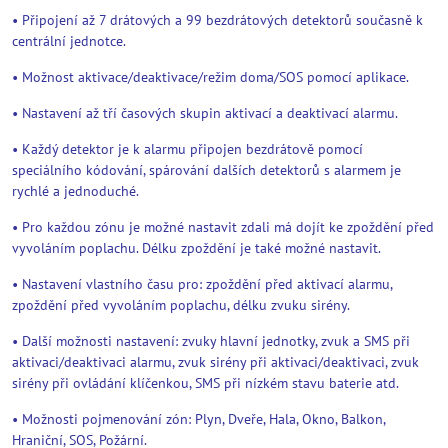
• Připojení až 7 drátových a 99 bezdrátových detektorů současně k
centrální jednotce.
• Možnost aktivace/deaktivace/režim doma/SOS pomocí aplikace.
• Nastavení až tří časových skupin aktivací a deaktivací alarmu.
• Každý detektor je k alarmu připojen bezdrátově pomocí
speciálního kódování, spárování dalších detektorů s alarmem je
rychlé a jednoduché.
• Pro každou zónu je možné nastavit zdali má dojít ke zpoždění před
vyvoláním poplachu. Délku zpoždění je také možné nastavit.
• Nastavení vlastního času pro: zpoždění před aktivací alarmu,
zpoždění před vyvoláním poplachu, délku zvuku sirény.
• Další možnosti nastavení: zvuky hlavní jednotky, zvuk a SMS při
aktivaci/deaktivaci alarmu, zvuk sirény při aktivaci/deaktivaci, zvuk
sirény při ovládání klíčenkou, SMS při nízkém stavu baterie atd.
• Možnosti pojmenování zón: Plyn, Dveře, Hala, Okno, Balkon,
Hraniční, SOS, Požární.