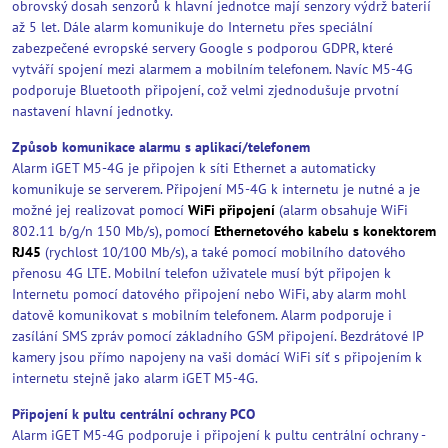
obrovský dosah senzorů k hlavní jednotce mají senzory výdrž baterií
až 5 let. Dále alarm komunikuje do Internetu přes speciální
zabezpečené evropské servery Google s podporou GDPR, které
vytváří spojení mezi alarmem a mobilním telefonem. Navíc M5-4G
podporuje Bluetooth připojení, což velmi zjednodušuje prvotní
nastavení hlavní jednotky.
Způsob komunikace alarmu s aplikací/telefonem
Alarm iGET M5-4G je připojen k síti Ethernet a automaticky
komunikuje se serverem. Připojení M5-4G k internetu je nutné a je
možné jej realizovat pomocí
WiFi připojení
(alarm obsahuje WiFi
802.11 b/g/n 150 Mb/s), pomocí
Ethernetového kabelu s konektorem
RJ45
(rychlost 10/100 Mb/s), a také pomocí mobilního datového
přenosu 4G LTE. Mobilní telefon uživatele musí být připojen k
Internetu pomocí datového připojení nebo WiFi, aby alarm mohl
datově komunikovat s mobilním telefonem. Alarm podporuje i
zasílání SMS zpráv pomocí základního GSM připojení. Bezdrátové IP
kamery jsou přímo napojeny na vaši domácí WiFi síť s připojením k
internetu stejně jako alarm iGET M5-4G.
Připojení k pultu centrální ochrany PCO
Alarm iGET M5-4G podporuje i připojení k pultu centrální ochrany -