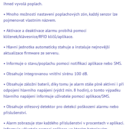
ihned vyvolá poplach.
• Mnoho možností nastavení poplachových zón, každý senzor lze
pojmenovat vlastním názvem.
• Aktivace a deaktivace alarmu probíhá pomocí
klíčenek/klávesnice/RFID klíčů/aplikace.
• Hlavní jednotka automaticky stahuje a instaluje nejnovější
aktualizace firmware ze serveru.
• Informuje o stavu/poplachu pomocí notifikací aplikace nebo SMS.
• Obsahuje integrovanou vnitřní sirénu 100 dB.
• Obsahuje záložní baterii, díky tomu je alarm stále plně aktivní i při
odpojení hlavního napájení (výdrž min. 8 hodin), o tomto výpadku
hlavního napájení informuje uživatele pomocí aplikace/SMS.
• Obsahuje otřesový detektor pro detekci poškození alarmu nebo
příslušenství.
• Alarm zobrazuje stav každého příslušenství v procentech v aplikaci.