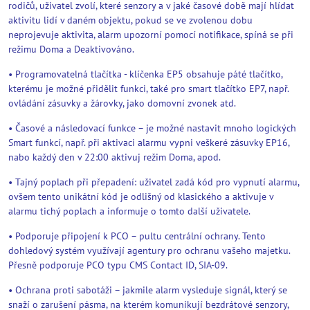
rodičů, uživatel zvolí, které senzory a v jaké časové době mají hlídat
aktivitu lidí v daném objektu, pokud se ve zvolenou dobu
neprojevuje aktivita, alarm upozorní pomocí notifikace, spíná se při
režimu Doma a Deaktivováno.
• Programovatelná tlačítka - klíčenka EP5 obsahuje páté tlačítko,
kterému je možné přidělit funkci, také pro smart tlačítko EP7, např.
ovládání zásuvky a žárovky, jako domovní zvonek atd.
• Časové a následovací funkce – je možné nastavit mnoho logických
Smart funkcí, např. při aktivaci alarmu vypni veškeré zásuvky EP16,
nabo každý den v 22:00 aktivuj režim Doma, apod.
• Tajný poplach při přepadení: uživatel zadá kód pro vypnutí alarmu,
ovšem tento unikátní kód je odlišný od klasického a aktivuje v
alarmu tichý poplach a informuje o tomto další uživatele.
• Podporuje připojení k PCO – pultu centrální ochrany. Tento
dohledový systém využívají agentury pro ochranu vašeho majetku.
Přesně podporuje PCO typu CMS Contact ID, SIA-09.
• Ochrana proti sabotáži – jakmile alarm vysleduje signál, který se
snaží o zarušení pásma, na kterém komunikují bezdrátové senzory,