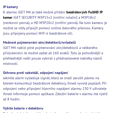
IP kamery
K alarmu iGET M4 je také možné přidání
bezdrátových FullHD IP
kamer
iGET SECURITY M3P15v2 (vnitřní rotační) a M3P18v2
(venkovní pevná), a HD M3P20v2 (vnitřní pevná). Na tuto kameru je
možné se vždy připojit pomocí online datového přenosu. Kamery
jsou připojeny pomocí WiFi k bezdrátové síti.
Možnost pojmenování zón/detektorů/ovladačů
iGET M4 nabízí plné pojmenování zón/detektorů a veškerého
příslušenství. Je možné zadat až 160 znaků. Toto je pohodlnější a
přehlednější nežli pouze vybírat z přednastavené nabídky názvů
místností.
Ochrana proti sabotáži, odpojení napájení
Jakmile alarm vysleduje signál, který se snaží zarušit pásmo na
kterém komunikují bezdrátové detektory, ihned vyvolá poplach. Při
odpojení nebo připojení hlavního napájení alarmu 230 V uživatele
ihned informuje pomocí aplikace. Záložní baterie v alarmu má výdrž
až 8 hodin.
Vybitá baterie v detektoru