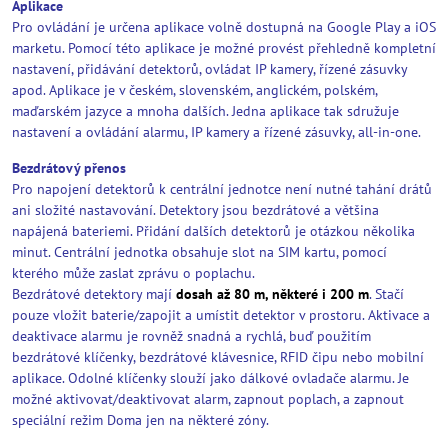
Aplikace
Pro ovládání je určena aplikace volně dostupná na Google Play a iOS
marketu. Pomocí této aplikace je možné provést přehledně kompletní
nastavení, přidávání detektorů, ovládat IP kamery, řízené zásuvky
apod. Aplikace je v českém, slovenském, anglickém, polském,
maďarském jazyce a mnoha dalších. Jedna aplikace tak sdružuje
nastavení a ovládání alarmu, IP kamery a řízené zásuvky, all-in-one.
Bezdrátový přenos
Pro napojení detektorů k centrální jednotce není nutné tahání drátů
ani složité nastavování. Detektory jsou bezdrátové a většina
napájená bateriemi. Přidání dalších detektorů je otázkou několika
minut. Centrální jednotka obsahuje slot na SIM kartu, pomocí
kterého může zaslat zprávu o poplachu.
Bezdrátové detektory mají
dosah až 80 m, některé i 200 m
. Stačí
pouze vložit baterie/zapojit a umístit detektor v prostoru. Aktivace a
deaktivace alarmu je rovněž snadná a rychlá, buď použitím
bezdrátové klíčenky, bezdrátové klávesnice, RFID čipu nebo mobilní
aplikace. Odolné klíčenky slouží jako dálkové ovladače alarmu. Je
možné aktivovat/deaktivovat alarm, zapnout poplach, a zapnout
speciální režim Doma jen na některé zóny.