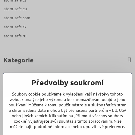
atom-safe.eu
atom-safe.com
atom-safe.sk
atom-safe.ru
Kategorie
Zavoláme Vám zpět
Předvolby soukromí
Váš telefon
*
Soubory cookie používáme k vylepšení vaší návštěvy tohoto
webu, k analýze jeho výkonu a ke shromažďování údajů o jeho
používání. Můžeme k tomu použít nástroje a služby třetích stran
a shromážděná data mohou být přenášena partnerům v EU, USA
nebo jiných zemích. Kliknutím na „Přijmout všechny soubory
cookie“ vyjadřujete svůj souhlas s tímto zpracováním. Níže
Odeslat
můžete najít podrobné informace nebo upravit své preference.