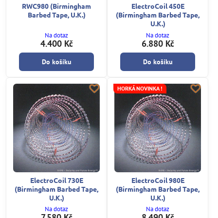
RWC980 (Birmingham
ElectroCoil 450E
Barbed Tape, U.K.)
(Birmingham Barbed Tape,
U.K.)
Na dotaz
Na dotaz
4.400 Kč
6.880 Kč
Do košíku
Do košíku
HORKÁ NOVINKA !
ElectroCoil 730E
ElectroCoil 980E
(Birmingham Barbed Tape,
(Birmingham Barbed Tape,
U.K.)
U.K.)
Na dotaz
Na dotaz
7.580 Kč
8.490 Kč