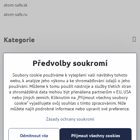
atom-safe.sk
atom-safe.ru
Kategorie
Zavoláme Vám zpět
Předvolby soukromí
Váš telefon
*
Soubory cookie používáme k vylepšení vaší návštěvy tohoto
webu, k analýze jeho výkonu a ke shromažďování údajů o jeho
používání. Můžeme k tomu použít nástroje a služby třetích stran
a shromážděná data mohou být přenášena partnerům v EU, USA
nebo jiných zemích. Kliknutím na „Přijmout všechny soubory
cookie“ vyjadřujete svůj souhlas s tímto zpracováním. Níže
Odeslat
můžete najít podrobné informace nebo upravit své preference.
Zásady ochrany soukromí
Vše k nákupu
Odmítnout vše
Přijmout všechny cookies