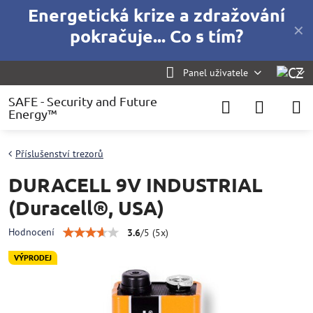
Energetická krize a zdražování
✕
pokračuje... Co s tím?
Panel uživatele
SAFE - Security and Future
Energy™
Příslušenství trezorů
DURACELL 9V INDUSTRIAL
(Duracell®, USA)
Hodnocení
3.6
/
5
(
5
x)
VÝPRODEJ