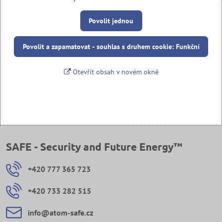
Povolit jednou
Povolit a zapamatovat - souhlas s druhem cookie: Funkční
Otevřít obsah v novém okně
SAFE - Security and Future Energy™
+420 777 365 723
+420 733 282 515
info​@atom-safe​.cz