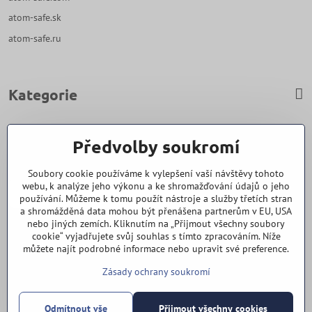
atom-safe.sk
atom-safe.ru
Kategorie
Zavoláme Vám zpět
Předvolby soukromí
Váš telefon
*
Soubory cookie používáme k vylepšení vaší návštěvy tohoto
webu, k analýze jeho výkonu a ke shromažďování údajů o jeho
používání. Můžeme k tomu použít nástroje a služby třetích stran
a shromážděná data mohou být přenášena partnerům v EU, USA
nebo jiných zemích. Kliknutím na „Přijmout všechny soubory
cookie“ vyjadřujete svůj souhlas s tímto zpracováním. Níže
Odeslat
můžete najít podrobné informace nebo upravit své preference.
Zásady ochrany soukromí
Vše k nákupu
Odmítnout vše
Přijmout všechny cookies