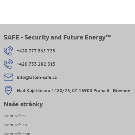
SAFE - Security and Future Energy™
+420 777 365 723
+420 733 282 515
info​@atom-safe​.cz
Nad Kajetánkou 1480/23, CZ-16900 Praha 6 - Břevnov
Naše stránky
atom-safe.cz
atom-safe.eu
atom-safe.com