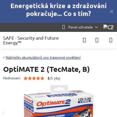
Energetická krize a zdražování
✕
pokračuje... Co s tím?
Panel uživatele
SAFE - Security and Future
Energy™
Nabíječky akumulátorů pro trezorové osvětlení
OptiMATE 2 (TecMate, B)
Hodnocení
5
/
5
(
4
x)