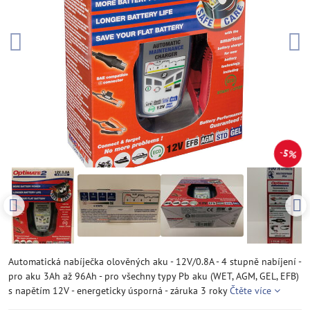
5%
Automatická nabíječka olověných aku - 12V/0.8A - 4 stupně nabíjení -
pro aku 3Ah až 96Ah - pro všechny typy Pb aku (WET, AGM, GEL, EFB)
s napětím 12V - energeticky úsporná - záruka 3 roky
Čtěte více