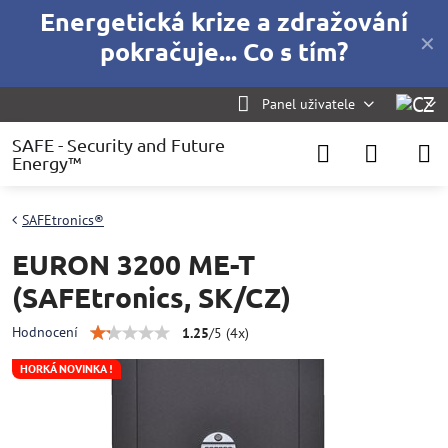
Energetická krize a zdražování
✕
pokračuje... Co s tím?
Panel uživatele
SAFE - Security and Future
Energy™
SAFEtronics®
EURON 3200 ME-T
(SAFEtronics, SK/CZ)
Hodnocení
1.25
/
5
(
4
x)
HORKÁ NOVINKA !