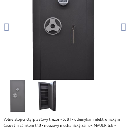
Volně stojící čtyřplášťový trezor - 3. BT - odemykání elektronickým
časovým zámkem tř.B - nouzový mechanický zámek MAUER tř.B -