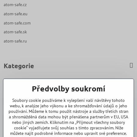
atom-safe.cz
atom-safe.eu
atom-safe.com
atom-safe.sk
atom-safe.ru
Kategorie
Zavoláme Vám zpět
Předvolby soukromí
Váš telefon
*
Soubory cookie používáme k vylepšení vaší návštěvy tohoto
webu, k analýze jeho výkonu a ke shromažďování údajů o jeho
používání. Můžeme k tomu použít nástroje a služby třetích stran
a shromážděná data mohou být přenášena partnerům v EU, USA
nebo jiných zemích. Kliknutím na „Přijmout všechny soubory
cookie“ vyjadřujete svůj souhlas s tímto zpracováním. Níže
Odeslat
můžete najít podrobné informace nebo upravit své preference.