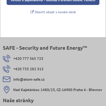
Povolit a zapamatovat - souhlas s druhem cookie: Funkční
Otevřít obsah v novém okně
SAFE - Security and Future Energy™
+420 777 365 723
+420 733 282 515
info​@atom-safe​.cz
Nad Kajetánkou 1480/23, CZ-16900 Praha 6 - Břevnov
Naše stránky