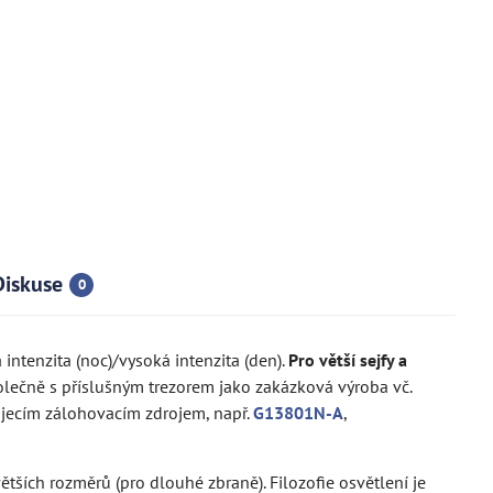
Diskuse
0
 intenzita (noc)/vysoká intenzita (den).
Pro větší sejfy a
lečně s příslušným trezorem jako zakázková výroba vč.
ájecím zálohovacím zdrojem, např.
G13801N-A
,
ětších rozměrů (pro dlouhé zbraně). Filozofie osvětlení je