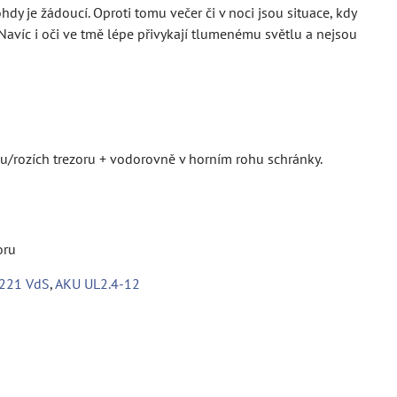
dy je žádoucí. Oproti tomu večer či v noci jsou situace, kdy
Navíc i oči ve tmě lépe přivykají tlumenému světlu a nejsou
hu/rozích trezoru + vodorovně v horním rohu schránky.
oru
221 VdS
,
AKU UL2.4-12