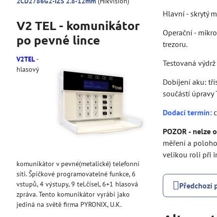
2CD2786G2-IZS 2.8-12mm
(Hikvision)
Hlavní - skrytý 
V2 TEL - komunikátor
Operační - mikro
po pevné lince
trezoru.
V2TEL
-
Testovaná výdrž
hlasový
Dobíjení aku: t
součástí úpravy 
Dodací termín:
c
POZOR - nelze o
měření a polohov
velikou roli při
komunikátor v pevné(metalické) telefonní
síti. Špičkové programovatelné funkce, 6
vstupů, 4 výstupy, 9 tel.čísel, 6+1 hlasová
Předchozí 
zpráva. Tento komunikátor vyrábí jako
jediná na světě firma PYRONIX, U.K.