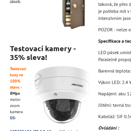
zásob.
taková, že přes 
je potřeba mít v
intenzivním jase
POZOR - nelze o
Specifikace a te
Testovací kamery -
LED pásek umístě
35% sleva!
Paralelně propoj
Testovací
Barevná teplota
kusy ve
100%
Výkon LED: 2.4 W
stavu
-
8Mpx
Napájení: aku 1
motor
Jištění: tavná 
zoom
kamera
Kabeláž: SiF 0.5
DS-
Ovládání :