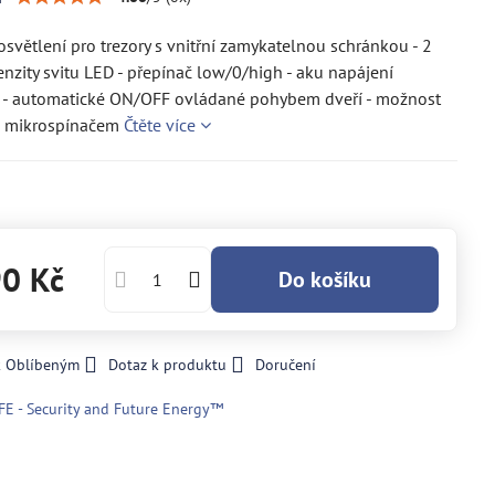
osvětlení pro trezory s vnitřní zamykatelnou schránkou - 2
enzity svitu LED - přepínač low/0/high - aku napájení
 - automatické ON/OFF ovládané pohybem dveří - možnost
e mikrospínačem
Čtěte více
90 Kč
Do košíku
k Oblíbeným
Dotaz k produktu
Doručení
FE - Security and Future Energy™