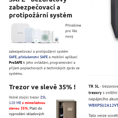
zabezpečovací a
protipožární systém
Přinášíme
pro Vás
nový
zabezpečovací a protipožární systém
SAFE
,
příslušenství SAFE
a mobilní aplikaci
ProSAFE
k jeho ovládání, programování a
příjem poplachových a technických zpráv ze
systému.
Trezor ve slevě 35% !
TR 3L
- trezorov
trezory
s vnitřn
Volně stojící trezor
ZSL
napájecího akum
120 ME
s mimořádnou
WBXPSU2A12V
slevou 35%.
Platí do
vyprodání skladových
Tato verze osvět