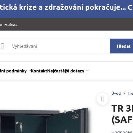
ická krize a zdražování pokračuje... C
m-safe.cz
Hledat
ní podmínky
Kontakt
Nejčastější dotazy
Úvod
Tre
TR 3
(SAF
Hodnocen