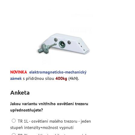
NOVINKA
elektromagneticko-mechanický
zámek
s přídržnou silou
400kg
(4kN).
Anketa
Jakou variantu vnitřního osvětlení trezoru
upřednostňujete?
TR 1L - osvětlení malého trezoru - jeden
stupeň intenzity+možnost vypnutí