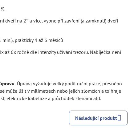
0%.
í dveří na 2° a více, vypne při zavření (a zamknutí) dveří
 min.), prakticky 4 až 6 měsíců
x až 6x ročně dle intenzity užívání trezoru. Nabíječka není
 úpravu.
Úprava vyžaduje velký podíl ruční práce, přesného
se může lišit v milimetrech nebo jejich zlomcích a to hraje
išt, elektrické kabeláže a průchodek stěnami atd.
Následující produkt