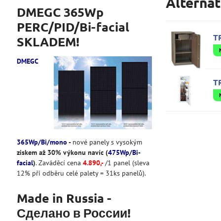
Alternat
DMEGC 365Wp
PERC/PID/Bi-facial
T
SKLADEM!
DMEGC
T
365Wp/Bi/mono
-
nové panely s vysokým
ziskem až 30% výkonu navíc (
475Wp/Bi-
facial
)
. Zaváděcí cena
4
.890
,-
/1 panel (sleva
12% při odběru celé palety = 31ks panelů).
Made in Russia -
Сделано в России!