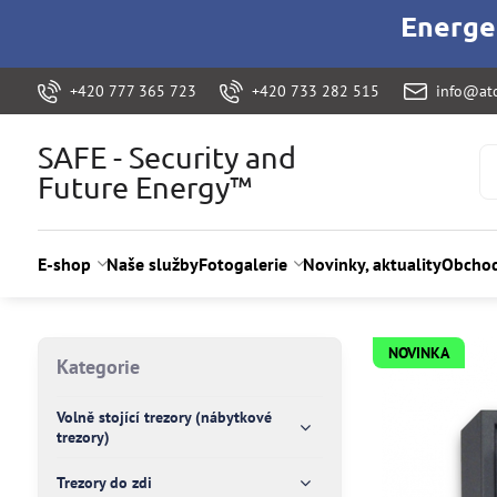
Energet
+420 777 365 723
+420 733 282 515
info@ato
SAFE - Security and
Future Energy™
E-shop
Naše služby
Fotogalerie
Novinky, aktuality
Obchod
NOVINKA
Kategorie
Volně stojící trezory (nábytkové
trezory)
Trezory do zdi