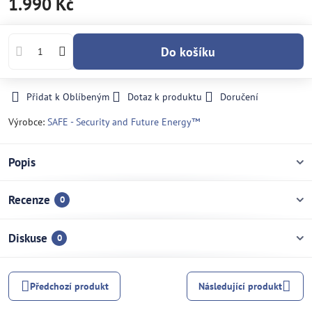
1.990 Kč
Do košíku
Přidat k Oblíbeným
Dotaz k produktu
Doručení
Výrobce:
SAFE - Security and Future Energy™
Popis
Recenze
0
Diskuse
0
Předchozí produkt
Následující produkt