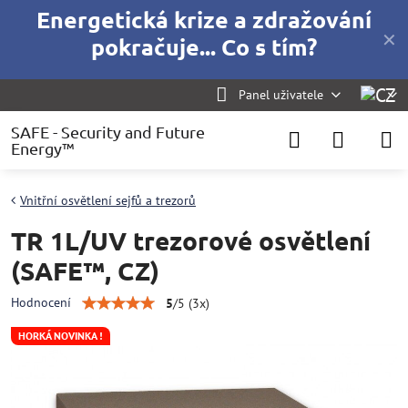
Energetická krize a zdražování
✕
pokračuje... Co s tím?
Panel uživatele
SAFE - Security and Future
Energy™
Vnitřní osvětlení sejfů a trezorů
TR 1L/UV trezorové osvětlení
(SAFE™, CZ)
Hodnocení
5
/
5
(
3
x)
HORKÁ NOVINKA !