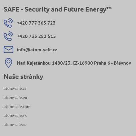
SAFE - Security and Future Energy™
+420 777 365 723
+420 733 282 515
info​@atom-safe​.cz
Nad Kajetánkou 1480/23, CZ-16900 Praha 6 - Břevnov
Naše stránky
atom-safe.cz
atom-safe.eu
atom-safe.com
atom-safe.sk
atom-safe.ru