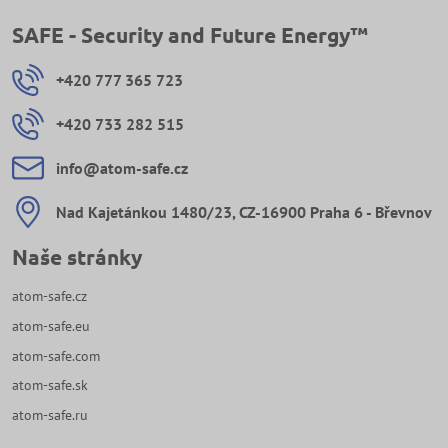
SAFE - Security and Future Energy™
+420 777 365 723
+420 733 282 515
info​@atom-safe​.cz
Nad Kajetánkou 1480/23, CZ-16900 Praha 6 - Břevnov
Naše stránky
atom-safe.cz
atom-safe.eu
atom-safe.com
atom-safe.sk
atom-safe.ru