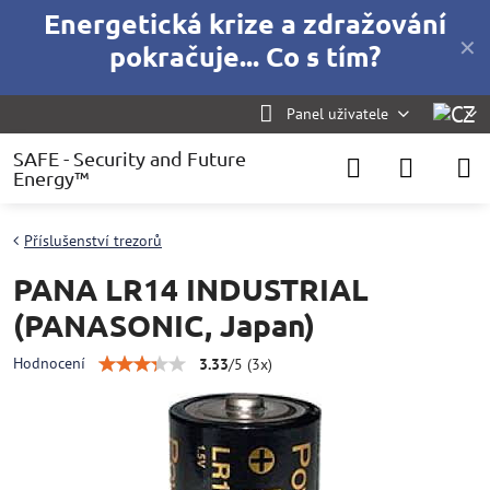
Energetická krize a zdražování
✕
pokračuje... Co s tím?
Panel uživatele
SAFE - Security and Future
Energy™
Příslušenství trezorů
PANA LR14 INDUSTRIAL
(PANASONIC, Japan)
Hodnocení
3.33
/
5
(
3
x)