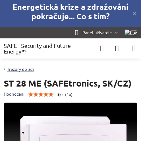
Energetická krize a zdražování
✕
pokračuje... Co s tím?
Panel uživatele
SAFE - Security and Future
Energy™
Trezory do zdi
ST 28 ME (SAFEtronics, SK/CZ)
Hodnocení
5
/
5
(
4
x)