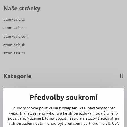
Naše stránky
atom-safe.cz
atom-safe.eu
atom-safe.com
atom-safe.sk
atom-safe.ru
Kategorie
Zavoláme Vám zpět
Předvolby soukromí
Váš telefon
*
Soubory cookie používáme k vylepšení vaší návštěvy tohoto
webu, k analýze jeho výkonu a ke shromažďování údajů o jeho
používání. Můžeme k tomu použít nástroje a služby třetích stran
a shromážděná data mohou být přenášena partnerům v EU, USA