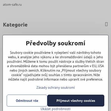
atom-safe.ru
Kategorie
Zavoláme Vám zpět
Předvolby soukromí
Váš telefon
*
Soubory cookie používáme k vylepšení vaší návštěvy tohoto
webu, k analýze jeho výkonu a ke shromažďování údajů o jeho
používání. Můžeme k tomu použít nástroje a služby třetích stran
a shromážděná data mohou být přenášena partnerům v EU, USA
nebo jiných zemích. Kliknutím na „Přijmout všechny soubory
cookie“ vyjadřujete svůj souhlas s tímto zpracováním. Níže
Odeslat
můžete najít podrobné informace nebo upravit své preference.
Zásady ochrany soukromí
Vše k nákupu
Odmítnout vše
Přijmout všechny cookies
©
2026
Copyright
Předvolby soukromí
Zásady ochrany soukromí
Ukázat podrobnosti
Vytvořeno systémem:
ByznysWeb.cz