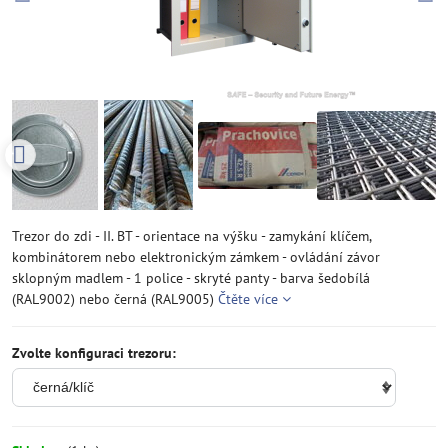
Trezor do zdi - II. BT - orientace na výšku - zamykání klíčem,
kombinátorem nebo elektronickým zámkem - ovládání závor
sklopným madlem - 1 police - skryté panty - barva šedobílá
(RAL9002) nebo černá (RAL9005)
Čtěte více
Zvolte konfiguraci trezoru: