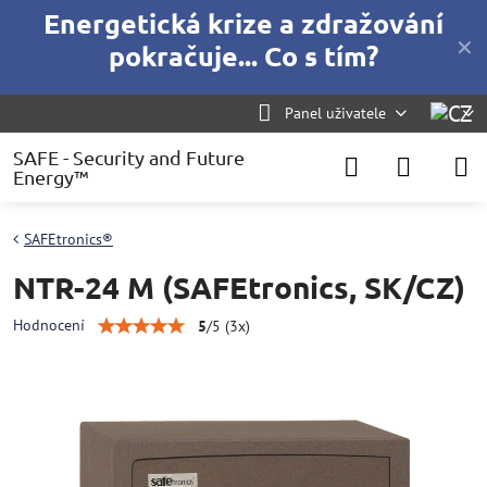
Energetická krize a zdražování
✕
pokračuje... Co s tím?
Panel uživatele
SAFE - Security and Future
Energy™
SAFEtronics®
NTR-24 M (SAFEtronics, SK/CZ)
Hodnocení
5
/
5
(
3
x)