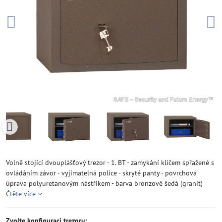
Volně stojící dvouplášťový trezor - 1. BT - zamykání klíčem spřažené s
ovládáním závor - vyjímatelná police - skryté panty - povrchová
úprava polyuretanovým nástřikem - barva bronzově šedá (granit)
Čtěte více
Zvolte konfiguraci trezoru: