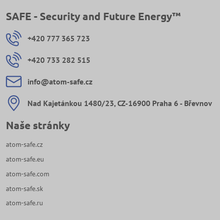
SAFE - Security and Future Energy™
+420 777 365 723
+420 733 282 515
info​@atom-safe​.cz
Nad Kajetánkou 1480/23, CZ-16900 Praha 6 - Břevnov
Naše stránky
atom-safe.cz
atom-safe.eu
atom-safe.com
atom-safe.sk
atom-safe.ru