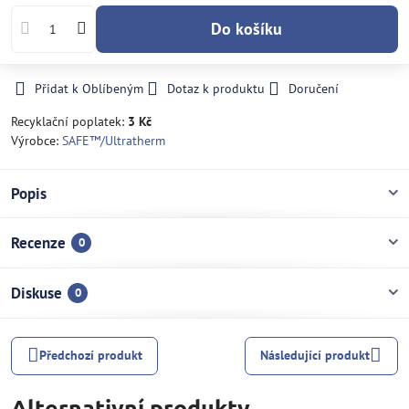
Do košíku
Přidat k Oblíbeným
Dotaz k produktu
Doručení
Recyklační poplatek:
3 Kč
Výrobce:
SAFE­™/Ultratherm
Popis
Recenze
0
Diskuse
0
Předchozí produkt
Následující produkt
Alternativní produkty