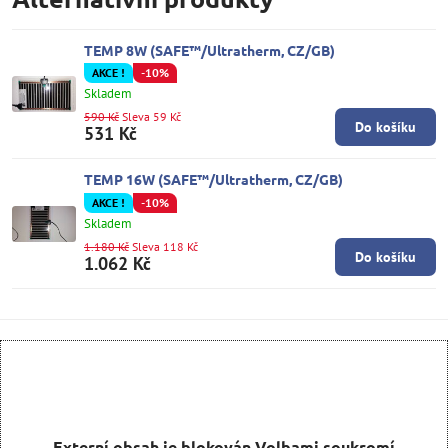
TEMP 8W (SAFE™/Ultratherm, CZ/GB)
AKCE !
-10%
Skladem
590 Kč
Sleva 59 Kč
Do košíku
531 Kč
TEMP 16W (SAFE™/Ultratherm, CZ/GB)
AKCE !
-10%
Skladem
1.180 Kč
Sleva 118 Kč
Do košíku
1.062 Kč
Externí obsah je blokován Volbami soukromí