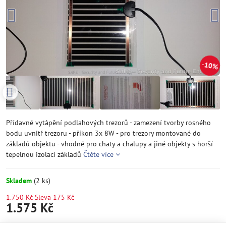
10%
Přídavné vytápění podlahových trezorů - zamezení tvorby rosného
bodu uvnitř trezoru - příkon 3x 8W - pro trezory montované do
základů objektu - vhodné pro chaty a chalupy a jiné objekty s horší
tepelnou izolací základů
Čtěte více
Skladem
(
2
ks)
1.750 Kč
Sleva
175 Kč
1.575 Kč