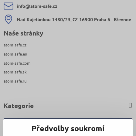
info​@atom-safe​.cz
Nad Kajetánkou 1480/23, CZ-16900 Praha 6 - Břevnov
Naše stránky
atom-safe.cz
atom-safe.eu
atom-safe.com
atom-safe.sk
atom-safe.ru
Kategorie
Zavoláme Vám zpět
Předvolby soukromí