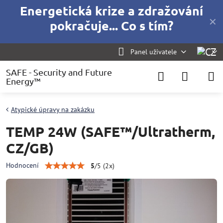
Energetická krize a zdražování
✕
pokračuje... Co s tím?
Panel uživatele
SAFE - Security and Future
Energy™
Atypické úpravy na zakázku
TEMP 24W (SAFE™/Ultratherm,
CZ/GB)
Hodnocení
5
/
5
(
2
x)