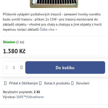
Přídavné vytápění podlahových trezorů - zamezení tvorby rosného
bodu uvnitř trezoru - příkon 2x 15W - pro trezory montované do
základů objektu - vhodné pro chaty a chalupy a jiné objekty s horší
tepelnou izolací základů
Čtěte více
Skladem
(
1
ks)
1.380 Kč
Do košíku
Přidat k Oblíbeným
Dotaz k produktu
Doručení
Recyklační poplatek:
2 Kč
Výrobce:
SAFE­™/Ultratherm