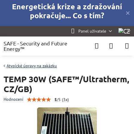
Energetická krize a zdražování
✕
pokračuje... Co s tím?
Panel uživatele
SAFE - Security and Future
Energy™
Atypické úpravy na zakázku
TEMP 30W (SAFE™/Ultratherm,
CZ/GB)
Hodnocení
5
/
5
(
3
x)