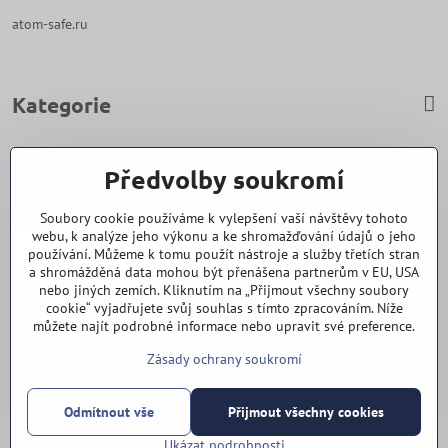
atom-safe.ru
Kategorie
Zavoláme Vám zpět
Předvolby soukromí
Váš telefon
*
Soubory cookie používáme k vylepšení vaší návštěvy tohoto
webu, k analýze jeho výkonu a ke shromažďování údajů o jeho
používání. Můžeme k tomu použít nástroje a služby třetích stran
a shromážděná data mohou být přenášena partnerům v EU, USA
nebo jiných zemích. Kliknutím na „Přijmout všechny soubory
cookie“ vyjadřujete svůj souhlas s tímto zpracováním. Níže
Odeslat
můžete najít podrobné informace nebo upravit své preference.
Zásady ochrany soukromí
Vše k nákupu
Odmítnout vše
Přijmout všechny cookies
©
2026
Copyright
Předvolby soukromí
Zásady ochrany soukromí
Ukázat podrobnosti