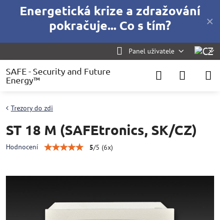
Energetická krize a zdražování
✕
pokračuje... Co s tím?
Panel uživatele
SAFE - Security and Future
Energy™
Trezory do zdi
ST 18 M (SAFEtronics, SK/CZ)
Hodnocení
5
/
5
(
6
x)