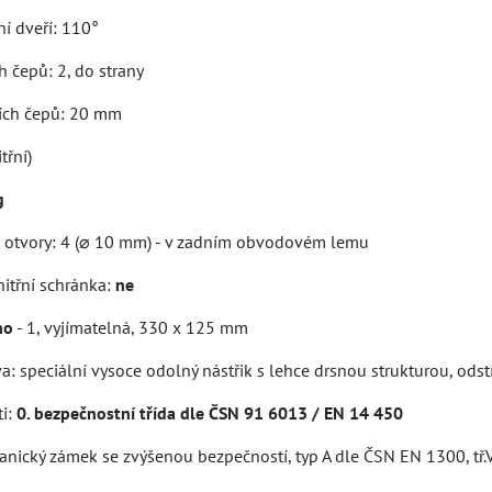
ní dveří: 110°
 čepů: 2, do strany
ích čepů: 20 mm
třní)
g
 otvory: 4 (⌀ 10 mm) - v zadním obvodovém lemu
itřní schránka:
ne
no
- 1, vyjímatelná, 330 x 125 mm
: speciální vysoce odolný nástřik s lehce drsnou strukturou, ods
ti:
0. bezpečnostní třída dle ČSN 91 6013 / EN 14 450
nický zámek se zvýšenou bezpečností, typ A dle ČSN EN 1300, tř.