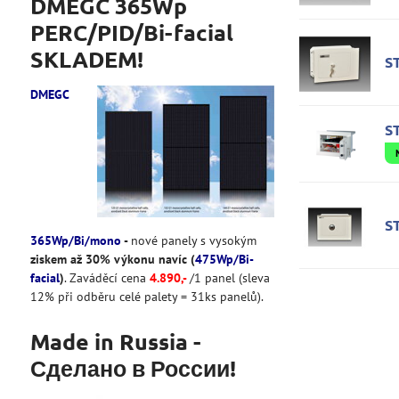
DMEGC 365Wp
PERC/PID/Bi-facial
SKLADEM!
S
DMEGC
ST
ST
365Wp/Bi/mono
-
nové panely s vysokým
ziskem až 30% výkonu navíc (
475Wp/Bi-
facial
)
. Zaváděcí cena
4
.890
,-
/1 panel (sleva
12% při odběru celé palety = 31ks panelů).
Made in Russia -
Сделано в России!