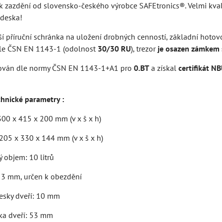
 k zazdění od slovensko-českého výrobce SAFEtronics®. Velmi kval
 deska!
ší příruční schránka na uložení drobných cenností, základní hoto
dle ČSN EN 1143-1 (odolnost
30/30 RU
), trezor
je osazen zámkem 
fikován dle normy ČSN EN 1143-1+A1 pro
0.BT
a získal
certifikát N
chnické parametry :
300 x 415 x 200 mm (v x š x h)
 205 x 330 x 144 mm (v x š x h)
ý objem: 10 litrů
: 3 mm, určen k obezdění
desky dveří: 10 mm
ka dveří: 53 mm