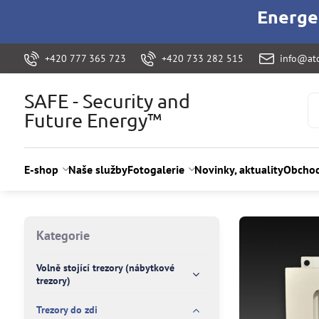
Energet
+420 777 365 723
+420 733 282 515
info@ato
SAFE - Security and
Future Energy™
E-shop
Naše služby
Fotogalerie
Novinky, aktuality
Obchod
Kategorie
Volně stojící trezory (nábytkové
trezory)
Trezory do zdi