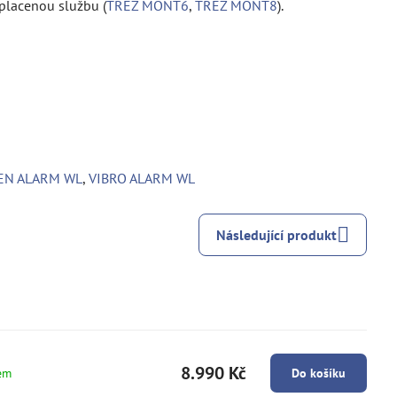
 placenou službu (
TREZ MONT6
,
TREZ MONT8
).
EN ALARM WL
,
VIBRO ALARM WL
Následující produkt
8.990 Kč
em
Do košíku