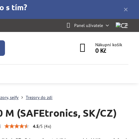
o s tím?
✕
Panel uživatele
Nákupní košík
0 Kč
zory, sejfy
Trezory do zdi
0 M (SAFEtronics, SK/CZ)
í
4.5
/
5
(
4
x)