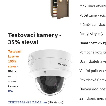
Max. úhel otvírá
Počet zamykacích
Průměr zamykac
Testovací kamery -
Panty: skryté (vni
35% sleva!
Hmotnost: 23 k
Testovací
Pomocné kotvicí
kusy ve
Uzamykatelná vn
100%
stavu
-
Vnitřní police:
a
8Mpx
motor
Povrchová úprava
zoom
kamera
Úroveň odolnos
DS-
Zamykání: mecha
2CD2786G2-IZS 2.8-12mm
(Hikvision)