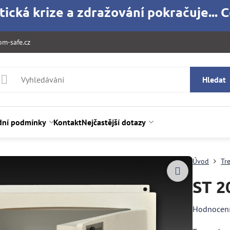
ická krize a zdražování pokračuje... C
m-safe.cz
Hledat
ní podmínky
Kontakt
Nejčastější dotazy
Úvod
Tre
ST 2
Hodnocen