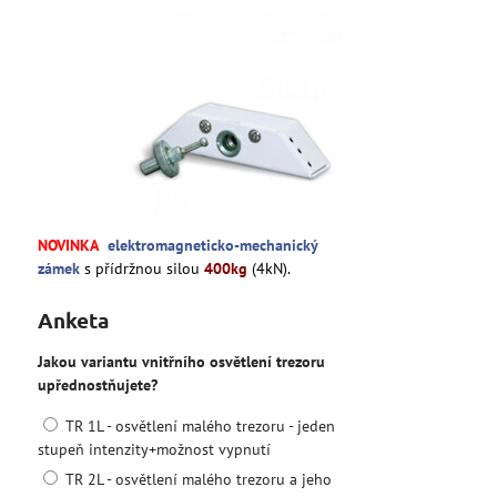
NOVINKA
elektromagneticko-mechanický
zámek
s přídržnou silou
400kg
(4kN).
Anketa
Jakou variantu vnitřního osvětlení trezoru
upřednostňujete?
TR 1L - osvětlení malého trezoru - jeden
stupeň intenzity+možnost vypnutí
TR 2L - osvětlení malého trezoru a jeho