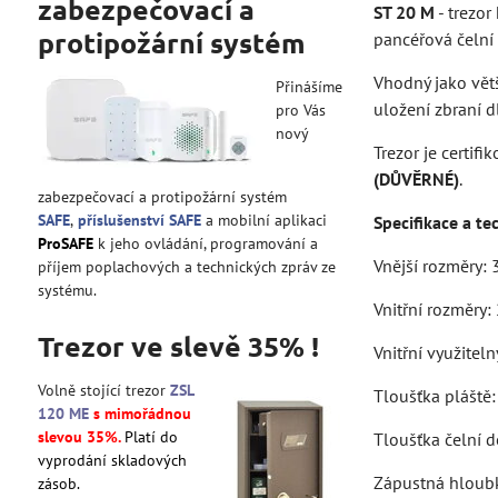
zabezpečovací a
ST 20 M
- trezor
protipožární systém
pancéřová čelní
Vhodný jako vět
Přinášíme
uložení zbraní 
pro Vás
nový
Trezor je certi
(DŮVĚRNÉ)
.
zabezpečovací a protipožární systém
SAFE
,
příslušenství SAFE
a mobilní aplikaci
Specifikace a te
ProSAFE
k jeho ovládání, programování a
Vnější rozměry: 
příjem poplachových a technických zpráv ze
systému.
Vnitřní rozměry:
Trezor ve slevě 35% !
Vnitřní využiteln
Volně stojící trezor
ZSL
Tloušťka pláště
120 ME
s mimořádnou
slevou 35%.
Platí do
Tloušťka čelní 
vyprodání skladových
Zápustná hloub
zásob.