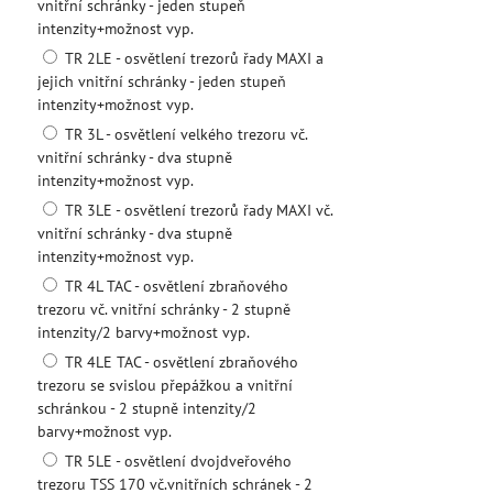
vnitřní schránky - jeden stupeň
intenzity+možnost vyp.
TR 2LE - osvětlení trezorů řady MAXI a
jejich vnitřní schránky - jeden stupeň
intenzity+možnost vyp.
TR 3L - osvětlení velkého trezoru vč.
vnitřní schránky - dva stupně
intenzity+možnost vyp.
TR 3LE - osvětlení trezorů řady MAXI vč.
vnitřní schránky - dva stupně
intenzity+možnost vyp.
TR 4L TAC - osvětlení zbraňového
trezoru vč. vnitřní schránky - 2 stupně
intenzity/2 barvy+možnost vyp.
TR 4LE TAC - osvětlení zbraňového
trezoru se svislou přepážkou a vnitřní
schránkou - 2 stupně intenzity/2
barvy+možnost vyp.
TR 5LE - osvětlení dvojdveřového
trezoru TSS 170 vč.vnitřních schránek - 2