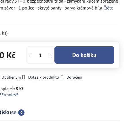
zdi řady ST - 0. bezpečnostní třída - zamykání klíčem spřažené
m závor - 1 police - skryté panty - barva krémově bílá
Čtěte
1
ks)
0 Kč
Do košíku
k Oblíbeným
Dotaz k produktu
Doručení
poplatek:
5 Kč
FEtronics®
Diskuse
0