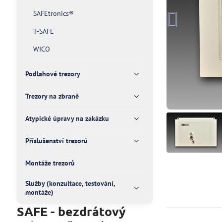
SAFEtronics®
T-SAFE
WICO
Podlahové trezory
Trezory na zbraně
Atypické úpravy na zakázku
Příslušenství trezorů
Montáže trezorů
Služby (konzultace, testování,
montáže)
SAFE - bezdrátový