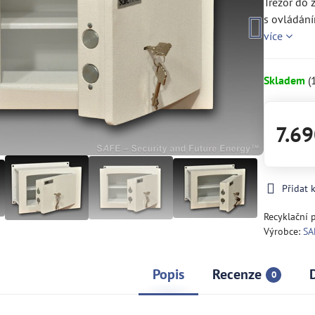
Trezor do 
s ovládání
více
Skladem
(
7.69
Přidat 
Recyklační 
Výrobce:
SA
Popis
Recenze
0