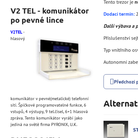
Tento trezor je
n
V2 TEL - komunikátor
Dodací termín:
2
po pevné lince
Další výbava a p
V2TEL
-
Příslušenství se
hlasový
Typ vnitřního os
Autonomní zabez
Předchozí 
komunikátor v pevné(metalické) telefonní
Alternat
síti. Špičkové programovatelné funkce, 6
vstupů, 4 výstupy, 9 tel.čísel, 6+1 hlasová
zpráva. Tento komunikátor vyrábí jako
jediná na světě firma PYRONIX, U.K.
S