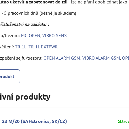
utno ukotvit a zabetonovat do zdi
- lze na přání doobjednat jako
 - 5 pracovních dnů (běžně je skladem)
říslušenství na zakázku :
jfu/trezoru:
MG OPEN
,
VIBRO SENS
větlení:
TR 1L
,
TR 1L EXTPWR
pečení sejfu/trezoru:
OPEN ALARM GSM
,
VIBRO ALARM GSM
,
OP
produkt
ivní produkty
T 23 M/20 (SAFEtronics, SK/CZ)
Sklad