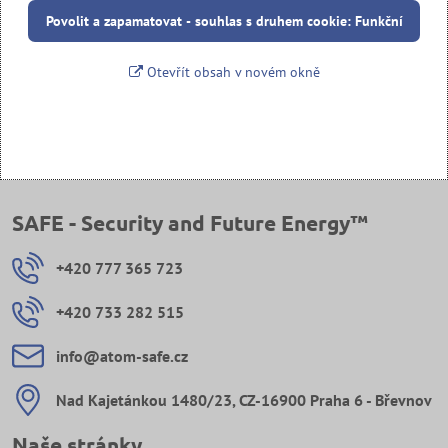
Povolit a zapamatovat - souhlas s druhem cookie: Funkční
Otevřít obsah v novém okně
SAFE - Security and Future Energy™
+420 777 365 723
+420 733 282 515
info​@atom-safe​.cz
Nad Kajetánkou 1480/23, CZ-16900 Praha 6 - Břevnov
Naše stránky