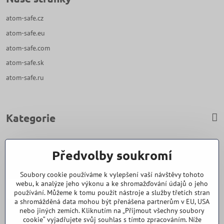
atom-safe.cz
atom-safe.eu
atom-safe.com
atom-safe.sk
atom-safe.ru
Kategorie
Zavoláme Vám zpět
Předvolby soukromí
Váš telefon
*
Soubory cookie používáme k vylepšení vaší návštěvy tohoto
webu, k analýze jeho výkonu a ke shromažďování údajů o jeho
používání. Můžeme k tomu použít nástroje a služby třetích stran
a shromážděná data mohou být přenášena partnerům v EU, USA
nebo jiných zemích. Kliknutím na „Přijmout všechny soubory
cookie“ vyjadřujete svůj souhlas s tímto zpracováním. Níže