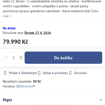
nebo 12 zbraní - 2 uzamykatelné schránky na střelivo - kombinované
vnitřní uspořádání - vnitřní přepážka a police - skryté panty -
povrchová úprava speciálním nástřikem - barva krémově bílá
Čtěte
více
Na dotaz
Doručíme dne:
Čtvrtek
27. 8. 2026
79.990 Kč
Do košíku
Přidat k Oblíbeným
Dotaz k produktu
Doručení
Recyklační poplatek:
20 Kč
Výrobce:
SAFEtronics®
Popis