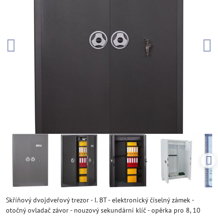
Skříňový dvojdveřový trezor - I. BT - elektronický číselný zámek -
otočný ovladač závor - nouzový sekundární klíč - opěrka pro 8, 10