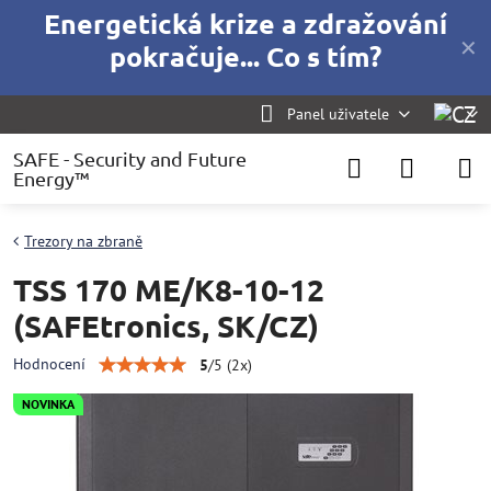
Energetická krize a zdražování
✕
pokračuje... Co s tím?
Panel uživatele
SAFE - Security and Future
Energy™
Trezory na zbraně
TSS 170 ME/K8-10-12
(SAFEtronics, SK/CZ)
Hodnocení
5
/
5
(
2
x)
NOVINKA