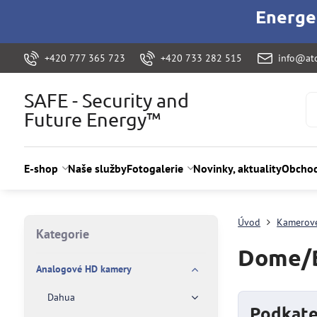
Energet
+420 777 365 723
+420 733 282 515
info@ato
SAFE - Security and
Future Energy™
E-shop
Naše služby
Fotogalerie
Novinky, aktuality
Obchod
Úvod
Kamerov
Kategorie
Dome/B
Analogové HD kamery
Dahua
Podkate