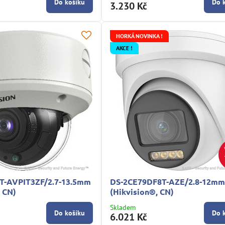
Do košíku
Do 
3.230 Kč
HORKÁ NOVINKA !
AKCE !
T-AVPIT3ZF/2.7-13.5mm
DS-2CE79DF8T-AZE/2.8-12m
, CN)
(Hikvision®, CN)
Skladem
Do košíku
Do 
6.021 Kč