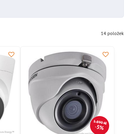
14
položek
1.890 Kč
5%