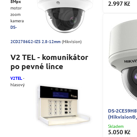
8Mpx
2.997 Kč
motor
zoom
kamera
DS-
2CD2786G2-IZS 2.8-12mm
(Hikvision)
V2 TEL - komunikátor
po pevné lince
V2TEL
-
hlasový
DS-2CE59H8
(Hikvision®
Skladem
5.050 Kč