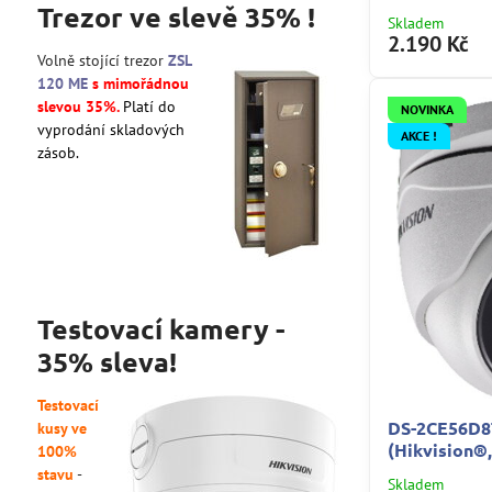
Trezor ve slevě 35% !
Skladem
2.190 Kč
Volně stojící trezor
ZSL
120 ME
s mimořádnou
slevou 35%.
Platí do
NOVINKA
vyprodání skladových
AKCE !
zásob.
Testovací kamery -
35% sleva!
Testovací
DS-2CE56D8
kusy ve
(Hikvision®
100%
stavu
-
Skladem