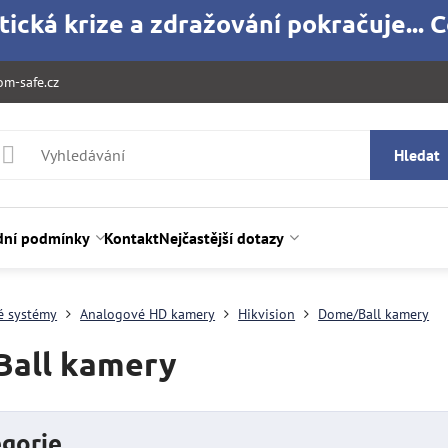
ická krize a zdražování pokračuje... C
m-safe.cz
Hledat
ní podmínky
Kontakt
Nejčastější dotazy
é systémy
Analogové HD kamery
Hikvision
Dome/Ball kamery
all kamery
gorie