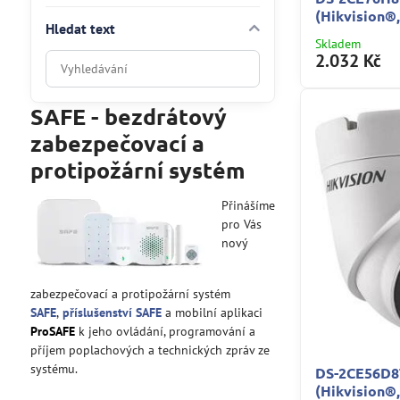
(Hikvision®,
Hledat text
Skladem
2.032 Kč
Prohledat
výsledky
filtru
SAFE - bezdrátový
fulltextem
zabezpečovací a
protipožární systém
Přinášíme
pro Vás
nový
zabezpečovací a protipožární systém
SAFE
,
příslušenství SAFE
a mobilní aplikaci
ProSAFE
k jeho ovládání, programování a
příjem poplachových a technických zpráv ze
systému.
DS-2CE56D8
(Hikvision®,