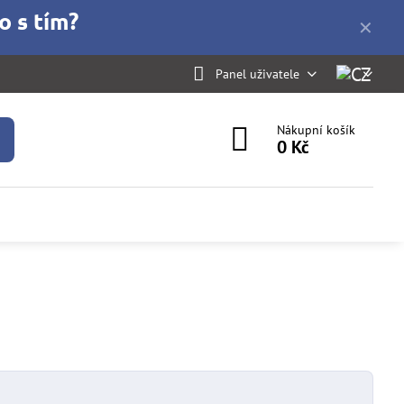
o s tím?
✕
Panel uživatele
Nákupní košík
0 Kč