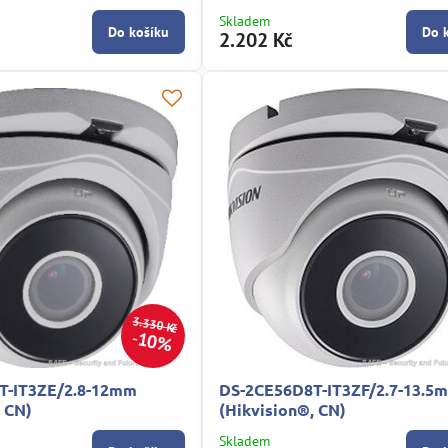
Skladem
Do košíku
Do 
2.202 Kč
3.330 Kč
10%
T-IT3ZE/2.8-12mm
DS-2CE56D8T-IT3ZF/2.7-13.5
, CN)
(Hikvision®, CN)
Skladem