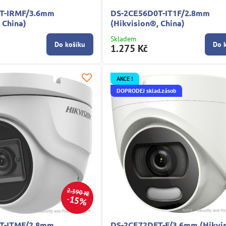
T-IRMF/3.6mm
DS-2CE56D0T-IT1F/2.8mm
 China)
(Hikvision®, China)
Skladem
Do košíku
Do 
1.275 Kč
AKCE !
DOPRODEJ sklad.zásob
2.390 Kč
15%
T-ITMF/2.8mm
DS-2CE72DFT-F/3.6mm (Hikvi