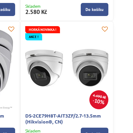
Skladem
košíku
Do košíku
2.580 Kč
HORKÁ NOVINKA !
AKCE !
4.490 Kč
10%
mm
DS-2CE79H8T-AIT3ZF/2.7-13.5mm
(Hikvision®, CN)
Skladem