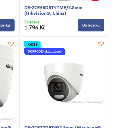
DS-2CE56D8T-ITME/2.8mm
(Hikvision®, China)
Skladem
košíku
Do košíku
1.796 Kč
AKCE !
DOPRODEJ sklad.zásob
sion®,
DS-2CE72DFT-F/2.8mm (Hikvision®,