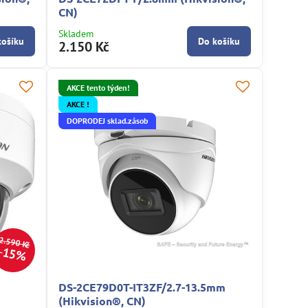
CN)
Skladem
košíku
Do košíku
2.150 Kč
AKCE tento týden!
AKCE !
DOPRODEJ sklad.zásob
2.590 Kč
15%
DS-2CE79D0T-IT3ZF/2.7-13.5mm
(Hikvision®, CN)