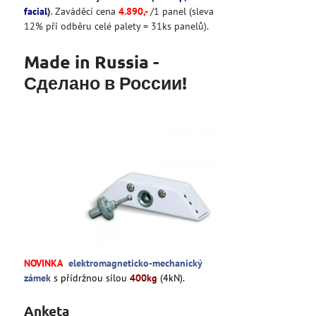
facial
)
. Zaváděcí cena
4
.890
,-
/1 panel (sleva
12% při odběru celé palety = 31ks panelů).
Made in Russia -
Сделано в России!
NOVINKA
elektromagneticko-mechanický
zámek
s přídržnou silou
400kg
(4kN).
Anketa