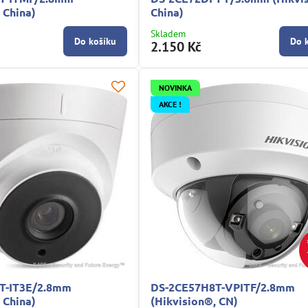
 China)
China)
Skladem
Do košíku
Do 
2.150 Kč
NOVINKA
AKCE !
T-IT3E/2.8mm
DS-2CE57H8T-VPITF/2.8mm
 China)
(Hikvision®, CN)