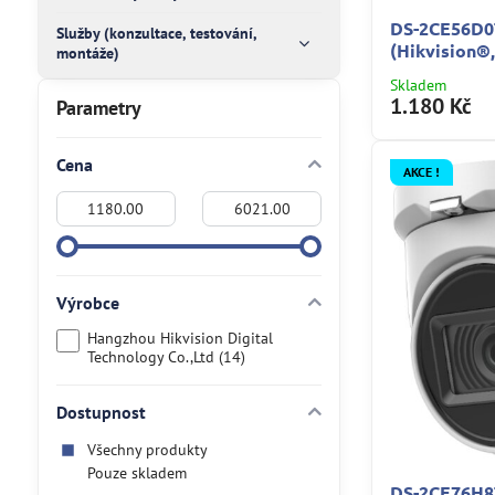
DS-2CE56D0
Služby (konzultace, testování,
(Hikvision®,
montáže)
Skladem
1.180 Kč
Parametry
Cena
AKCE !
Od:
Do:
Výrobce
Hangzhou Hikvision Digital
Technology Co.,Ltd (14)
Dostupnost
Všechny produkty
Pouze skladem
DS-2CE76H8