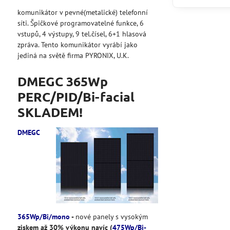
komunikátor v pevné(metalické) telefonní
síti. Špičkové programovatelné funkce, 6
vstupů, 4 výstupy, 9 tel.čísel, 6+1 hlasová
zpráva. Tento komunikátor vyrábí jako
jediná na světě firma PYRONIX, U.K.
DMEGC 365Wp
PERC/PID/Bi-facial
SKLADEM!
DMEGC
365Wp/Bi/mono
-
nové panely s vysokým
ziskem až 30% výkonu navíc (
475Wp/Bi-