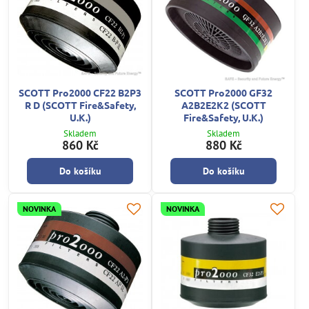
SCOTT Pro2000 CF22 B2P3
SCOTT Pro2000 GF32
R D (SCOTT Fire&Safety,
A2B2E2K2 (SCOTT
U.K.)
Fire&Safety, U.K.)
Skladem
Skladem
860 Kč
880 Kč
Do košíku
Do košíku
NOVINKA
NOVINKA