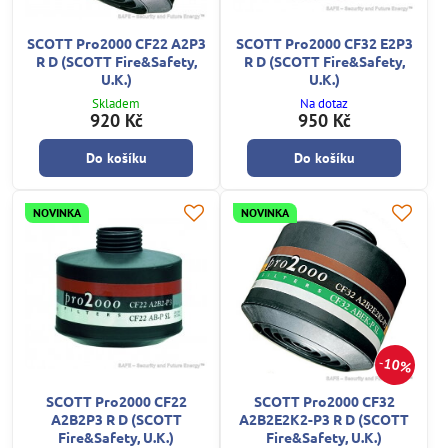
SCOTT Pro2000 CF22 A2P3
SCOTT Pro2000 CF32 E2P3
R D (SCOTT Fire&Safety,
R D (SCOTT Fire&Safety,
U.K.)
U.K.)
Skladem
Na dotaz
920 Kč
950 Kč
Do košíku
Do košíku
NOVINKA
NOVINKA
10%
SCOTT Pro2000 CF22
SCOTT Pro2000 CF32
A2B2P3 R D (SCOTT
A2B2E2K2-P3 R D (SCOTT
Fire&Safety, U.K.)
Fire&Safety, U.K.)