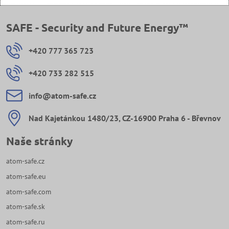
SAFE - Security and Future Energy™
+420 777 365 723
+420 733 282 515
info​@atom-safe​.cz
Nad Kajetánkou 1480/23, CZ-16900 Praha 6 - Břevnov
Naše stránky
atom-safe.cz
atom-safe.eu
atom-safe.com
atom-safe.sk
atom-safe.ru