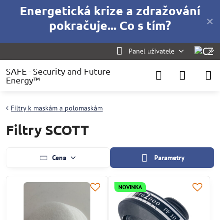
Energetická krize a zdražování
✕
pokračuje... Co s tím?
Panel uživatele
SAFE - Security and Future
Energy™
Filtry k maskám a polomaskám
Filtry SCOTT
Cena
Parametry
NOVINKA