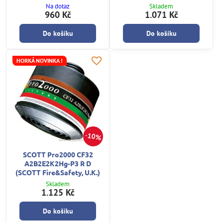
Na dotaz
Skladem
960 Kč
1.071 Kč
Do košíku
Do košíku
HORKÁ NOVINKA !
10%
SCOTT Pro2000 CF32
A2B2E2K2Hg-P3 R D
(SCOTT Fire&Safety, U.K.)
Skladem
1.125 Kč
Do košíku