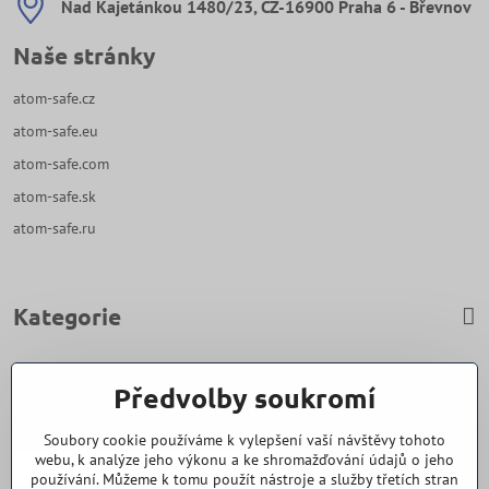
Nad Kajetánkou 1480/23, CZ-16900 Praha 6 - Břevnov
Naše stránky
atom-safe.cz
atom-safe.eu
atom-safe.com
atom-safe.sk
atom-safe.ru
Kategorie
Zavoláme Vám zpět
Předvolby soukromí
Váš telefon
*
Soubory cookie používáme k vylepšení vaší návštěvy tohoto
webu, k analýze jeho výkonu a ke shromažďování údajů o jeho
používání. Můžeme k tomu použít nástroje a služby třetích stran