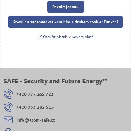
Povolit jednou
Povolit a zapamatovat - souhlas s druhem cookie: Funkční
Otevřít obsah v novém okně
SAFE - Security and Future Energy™
+420 777 365 723
+420 733 282 515
info​@atom-safe​.cz