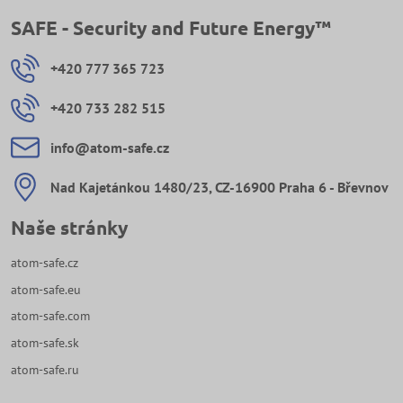
SAFE - Security and Future Energy™
+420 777 365 723
+420 733 282 515
info​@atom-safe​.cz
Nad Kajetánkou 1480/23, CZ-16900 Praha 6 - Břevnov
Naše stránky
atom-safe.cz
atom-safe.eu
atom-safe.com
atom-safe.sk
atom-safe.ru