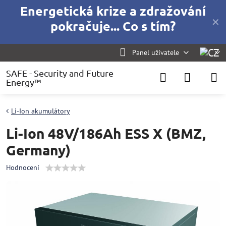
Energetická krize a zdražování
✕
pokračuje... Co s tím?
Panel uživatele
SAFE - Security and Future
Energy™
Li-Ion akumulátory
Li-Ion 48V/186Ah ESS X (BMZ,
Germany)
Hodnocení