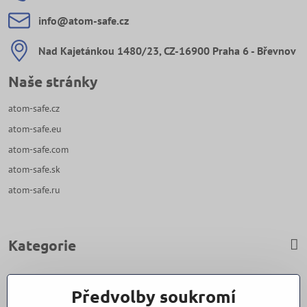
info​@atom-safe​.cz
Nad Kajetánkou 1480/23, CZ-16900 Praha 6 - Břevnov
Naše stránky
atom-safe.cz
atom-safe.eu
atom-safe.com
atom-safe.sk
atom-safe.ru
Kategorie
Zavoláme Vám zpět
Předvolby soukromí