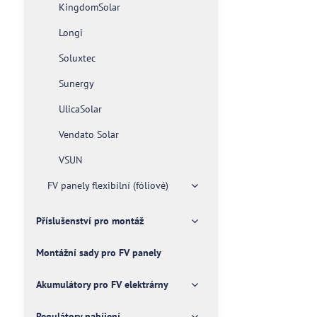
KingdomSolar
Longi
Soluxtec
Sunergy
UlicaSolar
Vendato Solar
VSUN
FV panely flexibilní (fóliové)
Příslušenství pro montáž
Montážní sady pro FV panely
Akumulátory pro FV elektrárny
Regulátory nabíjení