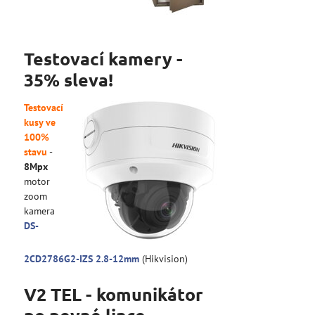
Testovací kamery -
35% sleva!
Testovací
kusy ve
100%
stavu
-
8Mpx
motor
zoom
kamera
DS-
2CD2786G2-IZS 2.8-12mm
(Hikvision)
V2 TEL - komunikátor