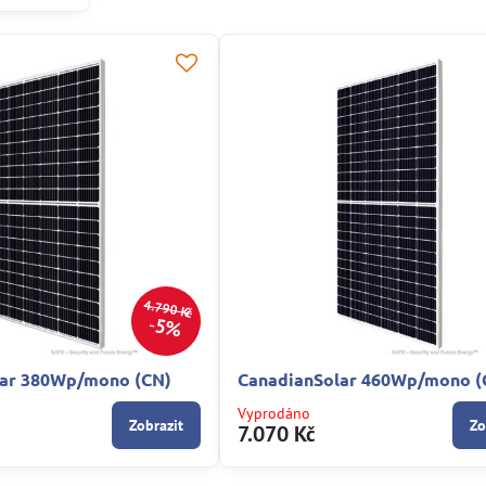
4.790 Kč
5%
lar 380Wp/mono (CN)
CanadianSolar 460Wp/mono (
Vyprodáno
Zobrazit
Zo
7.070 Kč