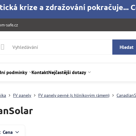
ická krize a zdražování pokračuje... C
m-safe.cz
Hledat
ní podmínky
Kontakt
Nejčastější dotazy
aika
FV panely
FV panely pevné (s hliníkovým rámem)
CanadianS
anSolar
:
Cena