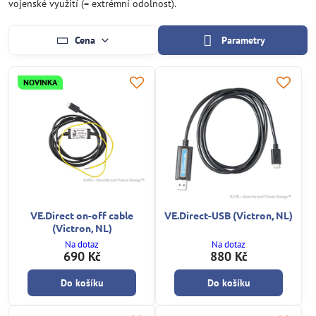
vojenské využití (= extrémní odolnost).
Cena
Parametry
NOVINKA
VE.Direct on-off cable
VE.Direct-USB (Victron, NL)
(Victron, NL)
Na dotaz
Na dotaz
690 Kč
880 Kč
Do košíku
Do košíku