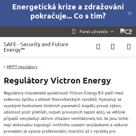
Energetická krize a zdražování
✕
pokračuje... Co s tím?
Panel uživatele
SAFE - Security and Future
Energy™
MPPT regulátory
Regulátory Victron Energy
Regulátory nizozemské společnosti Victron Energy B.V. patří mezi
světovou špičku v oblasti fotovoltaických výrobků. Vyznačují se
vysokými hodnotami limitních parametrů (napětí, proud, výkon,
odolnost proti přehřátí, rozsah provozních teplot atd.), ve většině
případů nevyžadují aktivní chlazení ventilátorem, tzn. že jsou tiché,
mají dokonalou topologii vnitřního osazení součástkami a celkové
provedení je vysoce profesionální, hraničící až s výrobky pro