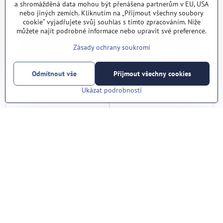
SmartSolar MPPT 150/100-
SmartSolar MPPT 150/100-
a shromážděná data mohou být přenášena partnerům v EU, USA
Tr (Victron, NL)
MC4 (Victron, NL)
nebo jiných zemích. Kliknutím na „Přijmout všechny soubory
cookie“ vyjadřujete svůj souhlas s tímto zpracováním. Níže
Na dotaz
Na dotaz
22.490 Kč
22.800 Kč
můžete najít podrobné informace nebo upravit své preference.
Zásady ochrany soukromí
Do košíku
Do košíku
Odmítnout vše
Přijmout všechny cookies
NOVINKA
NOVINKA
Ukázat podrobnosti
SmartSolar MPPT 250/85-
SmartSolar MPPT 250/85-
Tr (Victron, NL)
MC4 (Victron, NL)
Na dotaz
Na dotaz
23.790 Kč
24.200 Kč
Do košíku
Do košíku