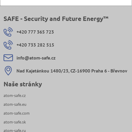
SAFE - Security and Future Energy™
+420 777 365 723
+420 733 282 515
info​@atom-safe​.cz
Nad Kajetánkou 1480/23, CZ-16900 Praha 6 - Břevnov
Naše stránky
atom-safe.cz
atom-safe.eu
atom-safe.com
atom-safe.sk
atom-safe.ru