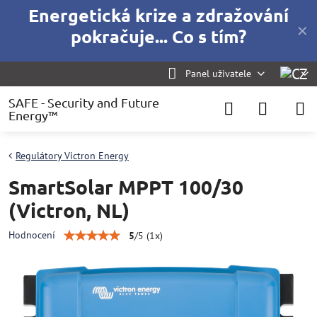
Energetická krize a zdražování
✕
pokračuje... Co s tím?
Panel uživatele
SAFE - Security and Future
Energy™
Regulátory Victron Energy
SmartSolar MPPT 100/30
(Victron, NL)
Hodnocení
5
/
5
(
1
x)