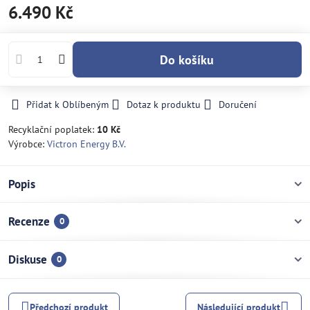
6.490 Kč
Do košíku
Přidat k Oblíbeným
Dotaz k produktu
Doručení
Recyklační poplatek:
10 Kč
Výrobce:
Victron Energy B.V.
Popis
Recenze
0
Diskuse
0
Předchozí produkt
Následující produkt