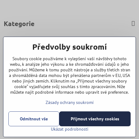
Kategorie
Zavoláme Vám zpět
Předvolby soukromí
Váš telefon
*
Soubory cookie používáme k vylepšení vaší návštěvy tohoto
webu, k analýze jeho výkonu a ke shromažďování údajů o jeho
používání. Můžeme k tomu použít nástroje a služby třetích stran
a shromážděná data mohou být přenášena partnerům v EU, USA
nebo jiných zemích. Kliknutím na „Přijmout všechny soubory
cookie“ vyjadřujete svůj souhlas s tímto zpracováním. Níže
Odeslat
můžete najít podrobné informace nebo upravit své preference.
Zásady ochrany soukromí
Vše k nákupu
Odmítnout vše
Přijmout všechny cookies
©
2026
Copyright
Předvolby soukromí
Zásady ochrany soukromí
Ukázat podrobnosti
Vytvořeno systémem:
ByznysWeb.cz