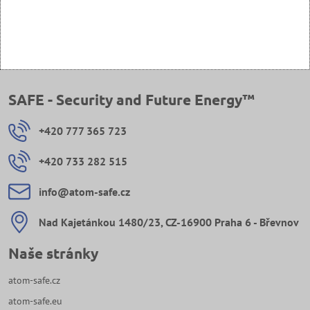
SAFE - Security and Future Energy™
+420 777 365 723
+420 733 282 515
info​@atom-safe​.cz
Nad Kajetánkou 1480/23, CZ-16900 Praha 6 - Břevnov
Naše stránky
atom-safe.cz
atom-safe.eu