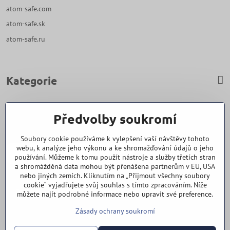
atom-safe.com
atom-safe.sk
atom-safe.ru
Kategorie
Zavoláme Vám zpět
Předvolby soukromí
Váš telefon
*
Soubory cookie používáme k vylepšení vaší návštěvy tohoto
webu, k analýze jeho výkonu a ke shromažďování údajů o jeho
používání. Můžeme k tomu použít nástroje a služby třetích stran
a shromážděná data mohou být přenášena partnerům v EU, USA
nebo jiných zemích. Kliknutím na „Přijmout všechny soubory
cookie“ vyjadřujete svůj souhlas s tímto zpracováním. Níže
Odeslat
můžete najít podrobné informace nebo upravit své preference.
Zásady ochrany soukromí
Vše k nákupu