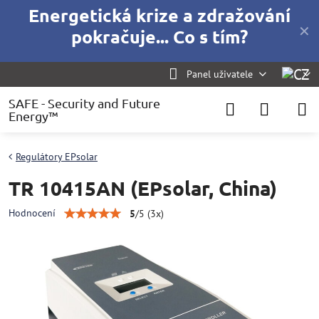
Energetická krize a zdražování
✕
pokračuje... Co s tím?
Panel uživatele
SAFE - Security and Future
Energy™
Regulátory EPsolar
TR 10415AN (EPsolar, China)
Hodnocení
5
/
5
(
3
x)