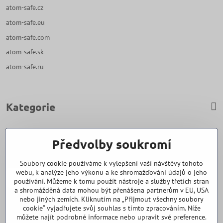
atom-safe.cz
atom-safe.eu
atom-safe.com
atom-safe.sk
atom-safe.ru
Kategorie
Zavoláme Vám zpět
Předvolby soukromí
Váš telefon
*
Soubory cookie používáme k vylepšení vaší návštěvy tohoto
webu, k analýze jeho výkonu a ke shromažďování údajů o jeho
používání. Můžeme k tomu použít nástroje a služby třetích stran
a shromážděná data mohou být přenášena partnerům v EU, USA
nebo jiných zemích. Kliknutím na „Přijmout všechny soubory
cookie“ vyjadřujete svůj souhlas s tímto zpracováním. Níže
Odeslat
můžete najít podrobné informace nebo upravit své preference.