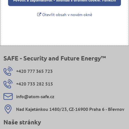
Povolit a zapamatovat - souhlas s druhem cookie: Funkční
Otevřít obsah v novém okně
SAFE - Security and Future Energy™
+420 777 365 723
+420 733 282 515
info​@atom-safe​.cz
Nad Kajetánkou 1480/23, CZ-16900 Praha 6 - Břevnov
Naše stránky