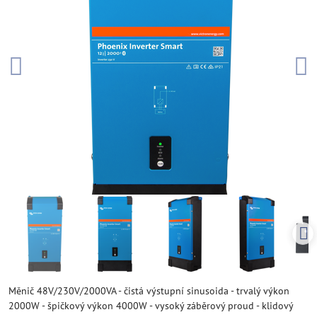
Měnič 48V/230V/2000VA - čistá výstupní sinusoida - trvalý výkon
2000W - špičkový výkon 4000W - vysoký záběrový proud - klidový