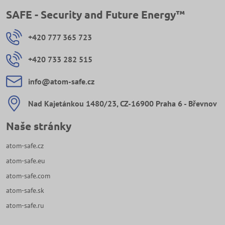
SAFE - Security and Future Energy™
+420 777 365 723
+420 733 282 515
info​@atom-safe​.cz
Nad Kajetánkou 1480/23, CZ-16900 Praha 6 - Břevnov
Naše stránky
atom-safe.cz
atom-safe.eu
atom-safe.com
atom-safe.sk
atom-safe.ru