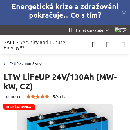
Energetická krize a zdražování
✕
pokračuje... Co s tím?
Panel uživatele
SAFE - Security and Future
Energy™
LiFeUP akumulátory
LTW LiFeUP 24V/130Ah (MW-
kW, CZ)
Hodnocení
5
/
5
(
1
x)
HORKÁ NOVINKA !