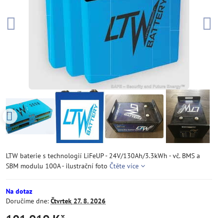
LTW baterie s technologií LiFeUP - 24V/130Ah/3.3kWh - vč. BMS a
SBM modulu 100A - ilustrační foto
Čtěte více
Na dotaz
Doručíme dne:
Čtvrtek
27. 8. 2026