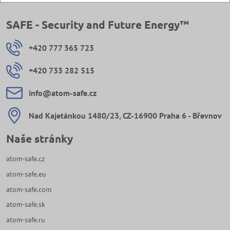
SAFE - Security and Future Energy™
+420 777 365 723
+420 733 282 515
info​@atom-safe​.cz
Nad Kajetánkou 1480/23, CZ-16900 Praha 6 - Břevnov
Naše stránky
atom-safe.cz
atom-safe.eu
atom-safe.com
atom-safe.sk
atom-safe.ru