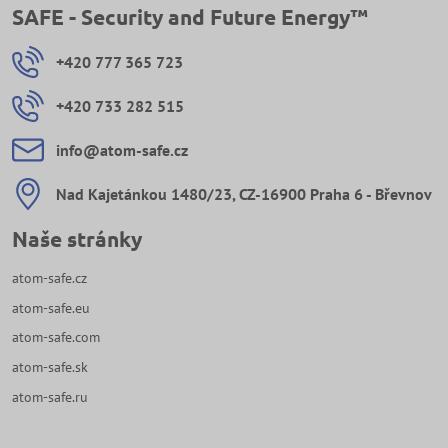
SAFE - Security and Future Energy™
+420 777 365 723
+420 733 282 515
info​@atom-safe​.cz
Nad Kajetánkou 1480/23, CZ-16900 Praha 6 - Břevnov
Naše stránky
atom-safe.cz
atom-safe.eu
atom-safe.com
atom-safe.sk
atom-safe.ru