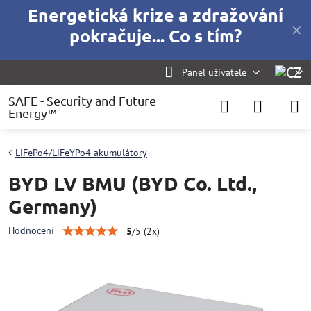
Energetická krize a zdražování
✕
pokračuje... Co s tím?
Panel uživatele
SAFE - Security and Future
Energy™
LiFePo4/LiFeYPo4 akumulátory
BYD LV BMU (BYD Co. Ltd.,
Germany)
Hodnocení
5
/
5
(
2
x)