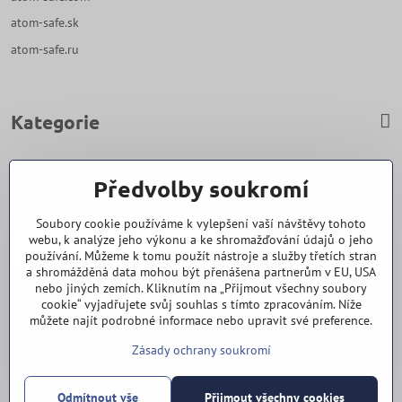
atom-safe.sk
atom-safe.ru
Kategorie
Zavoláme Vám zpět
Předvolby soukromí
Váš telefon
*
Soubory cookie používáme k vylepšení vaší návštěvy tohoto
webu, k analýze jeho výkonu a ke shromažďování údajů o jeho
používání. Můžeme k tomu použít nástroje a služby třetích stran
a shromážděná data mohou být přenášena partnerům v EU, USA
nebo jiných zemích. Kliknutím na „Přijmout všechny soubory
cookie“ vyjadřujete svůj souhlas s tímto zpracováním. Níže
Odeslat
můžete najít podrobné informace nebo upravit své preference.
Zásady ochrany soukromí
Vše k nákupu
Odmítnout vše
Přijmout všechny cookies