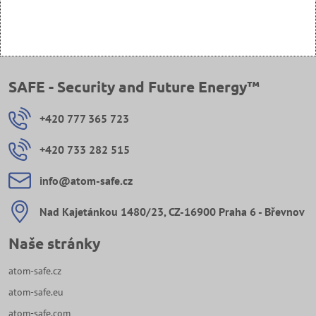
SAFE - Security and Future Energy™
+420 777 365 723
+420 733 282 515
info​@atom-safe​.cz
Nad Kajetánkou 1480/23, CZ-16900 Praha 6 - Břevnov
Naše stránky
atom-safe.cz
atom-safe.eu
atom-safe.com