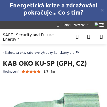
Energetická krize a zdražování
✕
pokračuje... Co s tím?
Panel uživatele
SAFE - Security and Future
Energy™
Kabelová oka, kabelové vývodky, konektory pro FV
KAB OKO KU-SP (GPH, CZ)
Hodnocení
5
/
5
(
5
x)