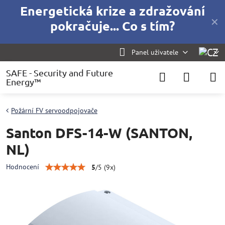
Energetická krize a zdražování
✕
pokračuje... Co s tím?
Panel uživatele
SAFE - Security and Future
Energy™
Požární FV servoodpojovače
Santon DFS-14-W (SANTON,
NL)
Hodnocení
5
/
5
(
9
x)