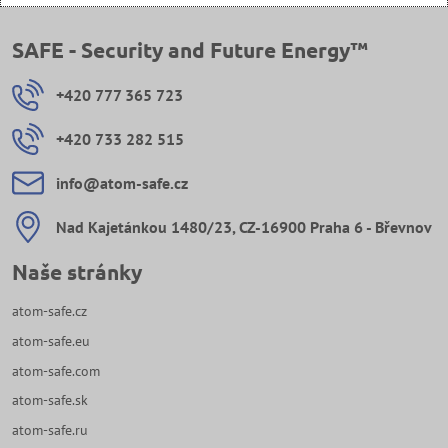
SAFE - Security and Future Energy™
+420 777 365 723
+420 733 282 515
info​@atom-safe​.cz
Nad Kajetánkou 1480/23, CZ-16900 Praha 6 - Břevnov
Naše stránky
atom-safe.cz
atom-safe.eu
atom-safe.com
atom-safe.sk
atom-safe.ru