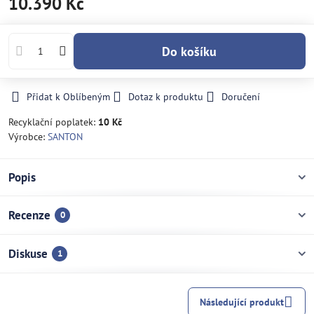
10.390 Kč
Do košíku
Přidat k Oblíbeným
Dotaz k produktu
Doručení
Recyklační poplatek:
10 Kč
Výrobce:
SANTON
Popis
Recenze
0
Diskuse
1
Následující produkt