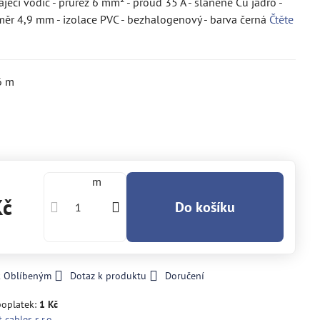
ájecí vodič - průřez 6 mm² - proud 35 A - slaněné Cu jádro -
měr 4,9 mm - izolace PVC - bezhalogenový - barva černá
Čtěte
6
m
m
Kč
Do košíku
k Oblíbeným
Dotaz k produktu
Doručení
poplatek:
1 Kč
 cables s.r.o.