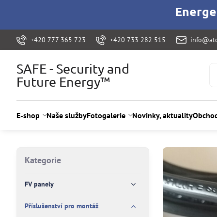
Energet
+420 777 365 723
+420 733 282 515
info@ato
SAFE - Security and
Future Energy™
E-shop
Naše služby
Fotogalerie
Novinky, aktuality
Obchod
Kategorie
FV panely
Příslušenství pro montáž