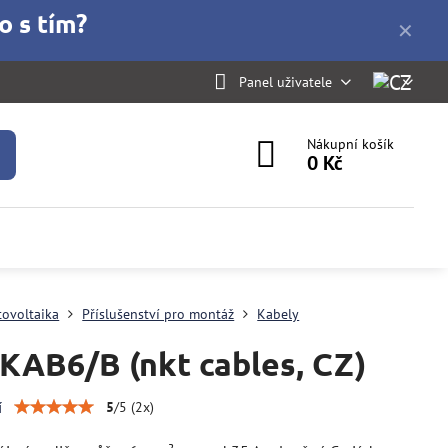
o s tím?
✕
Panel uživatele
Nákupní košík
0 Kč
tovoltaika
Příslušenství pro montáž
Kabely
KAB6/B (nkt cables, CZ)
í
5
/
5
(
2
x)