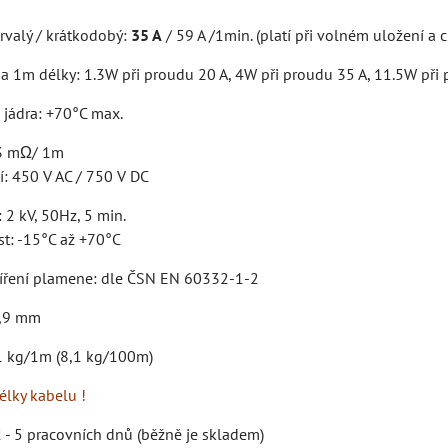
rvalý / krátkodobý:
35 A
/ 59 A /1min. (platí při volném uložení a
na 1m délky: 1.3W při proudu 20 A, 4W při proudu 35 A, 11.5W při
 jádra: +70°C max.
.3 mΩ/ 1m
í: 450 V AC / 750 V DC
: 2 kV, 50Hz, 5 min.
st: -15°C až +70°C
šíření plamene: dle ČSN EN 60332-1-2
4,9 mm
1 kg/1m (8,1 kg/100m)
élky kabelu !
 - 5 pracovních dnů (běžně je skladem)