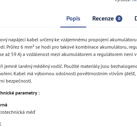
Popis
Recenze
0
ilový napájecí kabel určený ke vzájemnému propojení akumulátoru
ředí. Průřez 6 mm² se hodí pro takové kombinace akumulátoru, re
se až 59 A) a vzdálenost mezi akumulátorem a regulátorem není vě
ří jemně laněný měděný vodič. Použité materiály jsou bezhalogeno
hoření. Kabel má výbornou odolnosti povětrnostním vlivům (déšť, m
ní bezpečnosti.
chnické parametry :
erná
ktrotechnická měď
K