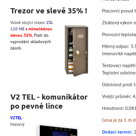
Trezor ve slevě 35% !
Pracovní proud t
Ztrátový výkon 
Volně stojící trezor
ZSL
120 ME
s mimořádnou
Provozní teplota
slevou 35%.
Platí do
vyprodání skladových
Měrný odpor: 3
zásob.
Jmenovité napět
Testovací napětí
Teplotní odolno
Odolnost proti 
V2 TEL - komunikátor
Vnější průměr: 
po pevné lince
Hmotnost: 0.08
V2TEL
-
Cena je za 1 m d
hlasový
Dodací termín:
2