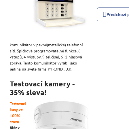
Předchozí 
komunikátor v pevné(metalické) telefonní
síti. Špičkové programovatelné funkce, 6
vstupů, 4 výstupy, 9 tel.čísel, 6+1 hlasová
zpráva. Tento komunikátor vyrábí jako
jediná na světě firma PYRONIX, U.K.
Testovací kamery -
35% sleva!
Testovací
kusy ve
100%
stavu
-
8Mpx