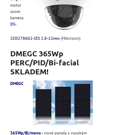
motor
zoom
kamera
DS-
2CD2786G2-IZS 2.8-12mm
(Hikvision)
DMEGC 365Wp
PERC/PID/Bi-facial
SKLADEM!
DMEGC
365Wp/Bi/mono
-
nové panely s vysokým