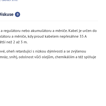
Diskuse
0
 a regulátoru nebo akumulátoru a měniče. Kabel je určen do
gulátoru a měniče, kdy proud kabelem nepřesáhne 35 A
tší než 2 až 3 m.
vé, oheň retardující s nízkou dýmivostí a se zvýšenou
ráz, sníh), odolnost vůči olejům, chemikáliím a též splňuje