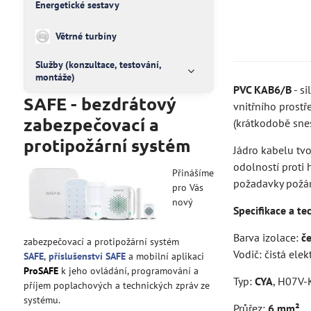
Energetické sestavy
Větrné turbíny
Služby (konzultace, testování,
montáže)
PVC KAB6/B
- s
SAFE - bezdrátový
vnitřního prost
zabezpečovací a
(krátkodobě sne
protipožární systém
Jádro kabelu tvo
odolností proti 
Přinášíme
požadavky požár
pro Vás
nový
Specifikace a te
Barva izolace:
č
zabezpečovací a protipožární systém
Vodič: čistá ele
SAFE
,
příslušenství SAFE
a mobilní aplikaci
ProSAFE
k jeho ovládání, programování a
Typ:
CYA
, H07V-
příjem poplachových a technických zpráv ze
systému.
Průřez:
6 mm²