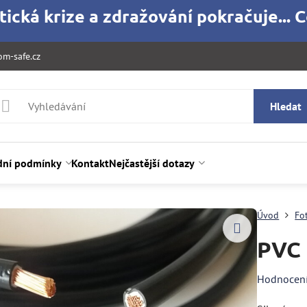
ická krize a zdražování pokračuje... C
m-safe.cz
Hledat
ní podmínky
Kontakt
Nejčastější dotazy
Úvod
Fo
PVC 
Hodnocen