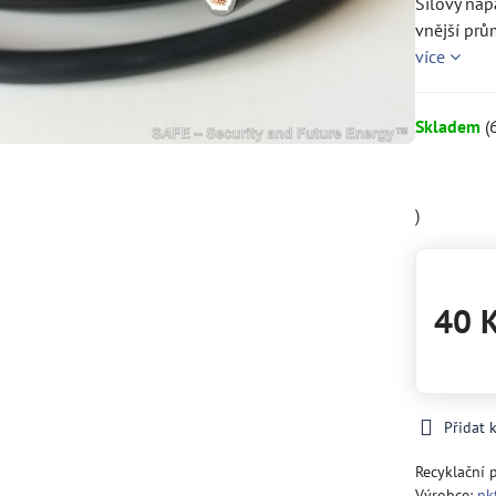
Silový nap
vnější prů
více
Skladem
(
)
40 
Přidat 
Recyklační 
Výrobce:
nkt