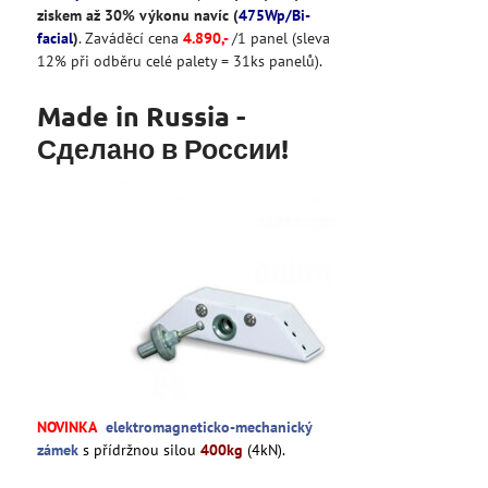
ziskem až 30% výkonu navíc (
475Wp/Bi-
facial
)
. Zaváděcí cena
4
.890
,-
/1 panel (sleva
12% při odběru celé palety = 31ks panelů).
Made in Russia -
Сделано в России!
NOVINKA
elektromagneticko-mechanický
zámek
s přídržnou silou
400kg
(4kN).