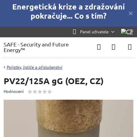
Energetická krize a zdražování
✕
pokračuje... Co s tím?
Panel uživatele
SAFE - Security and Future
Energy™
Pojistky, jističe a příslušenství
PV22/125A gG (OEZ, CZ)
Hodnocení