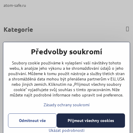
atom-safe.ru
Kategorie
Zavoláme Vám zpět
Předvolby soukromí
Váš telefon
*
Soubory cookie používáme k vylepšení vaší návštěvy tohoto
webu, k analýze jeho výkonu a ke shromažďování údajů o jeho
používání. Můžeme k tomu použít nástroje a služby třetích stran
a shromážděná data mohou být přenášena partnerům v EU, USA
nebo jiných zemích. Kliknutím na „Přijmout všechny soubory
cookie“ vyjadřujete svůj souhlas s tímto zpracováním. Níže
Odeslat
můžete najít podrobné informace nebo upravit své preference.
Zásady ochrany soukromí
Vše k nákupu
Odmítnout vše
Přijmout všechny cookies
©
2026
Copyright
Předvolby soukromí
Zásady ochrany soukromí
Ukázat podrobnosti
Vytvořeno systémem:
ByznysWeb.cz