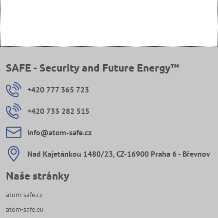
SAFE - Security and Future Energy™
+420 777 365 723
+420 733 282 515
info​@atom-safe​.cz
Nad Kajetánkou 1480/23, CZ-16900 Praha 6 - Břevnov
Naše stránky
atom-safe.cz
atom-safe.eu