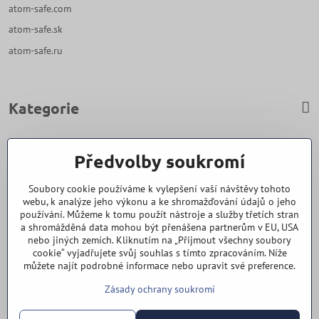
atom-safe.com
atom-safe.sk
atom-safe.ru
Kategorie
Zavoláme Vám zpět
Předvolby soukromí
Váš telefon
*
Soubory cookie používáme k vylepšení vaší návštěvy tohoto
webu, k analýze jeho výkonu a ke shromažďování údajů o jeho
používání. Můžeme k tomu použít nástroje a služby třetích stran
a shromážděná data mohou být přenášena partnerům v EU, USA
nebo jiných zemích. Kliknutím na „Přijmout všechny soubory
cookie“ vyjadřujete svůj souhlas s tímto zpracováním. Níže
Odeslat
můžete najít podrobné informace nebo upravit své preference.
Zásady ochrany soukromí
Vše k nákupu