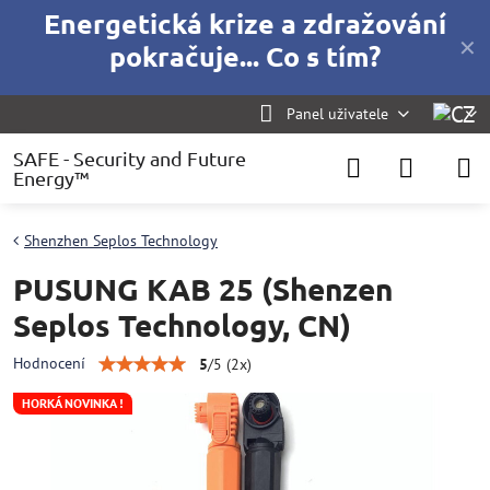
Energetická krize a zdražování
✕
pokračuje... Co s tím?
Panel uživatele
SAFE - Security and Future
Energy™
Shenzhen Seplos Technology
PUSUNG KAB 25 (Shenzen
Seplos Technology, CN)
Hodnocení
5
/
5
(
2
x)
HORKÁ NOVINKA !