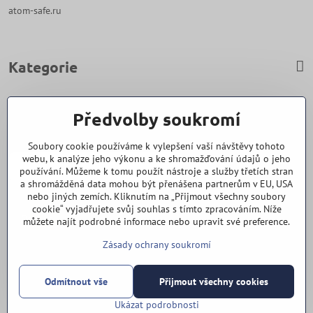
atom-safe.ru
Kategorie
Zavoláme Vám zpět
Předvolby soukromí
Váš telefon
*
Soubory cookie používáme k vylepšení vaší návštěvy tohoto
webu, k analýze jeho výkonu a ke shromažďování údajů o jeho
používání. Můžeme k tomu použít nástroje a služby třetích stran
a shromážděná data mohou být přenášena partnerům v EU, USA
nebo jiných zemích. Kliknutím na „Přijmout všechny soubory
cookie“ vyjadřujete svůj souhlas s tímto zpracováním. Níže
Odeslat
můžete najít podrobné informace nebo upravit své preference.
Zásady ochrany soukromí
Vše k nákupu
Odmítnout vše
Přijmout všechny cookies
©
2026
Copyright
Předvolby soukromí
Zásady ochrany soukromí
Ukázat podrobnosti
Vytvořeno systémem:
ByznysWeb.cz