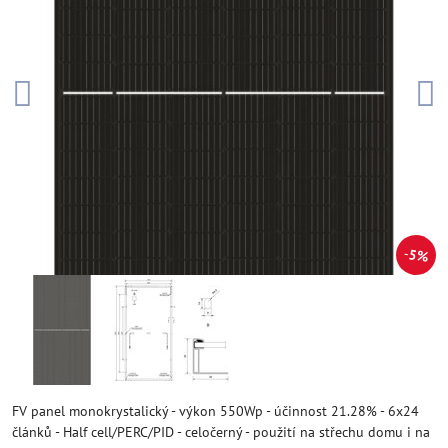
5%
FV panel monokrystalický - výkon 550Wp - účinnost 21.28% - 6x24
článků - Half cell/PERC/PID - celočerný - použití na střechu domu i na