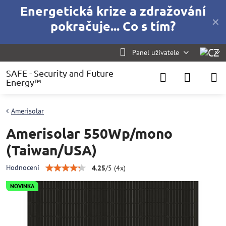
Energetická krize a zdražování
✕
pokračuje... Co s tím?
Panel uživatele
SAFE - Security and Future
Energy™
Amerisolar
Amerisolar 550Wp/mono
(Taiwan/USA)
Hodnocení
4.25
/
5
(
4
x)
NOVINKA