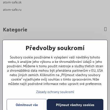
atom-safe.sk
atom-safe.ru
Kategorie
Zavoláme Vám zpět
Předvolby soukromí
Váš telefon
*
Soubory cookie používáme k vylepšení vaší návštěvy tohoto
webu, k analýze jeho výkonu a ke shromažďování údajů o jeho
používání. Můžeme k tomu použít nástroje a služby třetích stran
a shromážděná data mohou být přenášena partnerům v EU, USA
nebo jiných zemích. Kliknutím na „Přijmout všechny soubory
cookie“ vyjadřujete svůj souhlas s tímto zpracováním. Níže
Odeslat
můžete najít podrobné informace nebo upravit své preference.
Zásady ochrany soukromí
Vše k nákupu
Odmítnout vše
Přijmout všechny cookies
©
2026
Copyright
Předvolby soukromí
Zásady ochrany soukromí