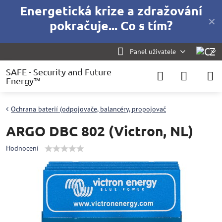
Energetická krize a zdražování
✕
pokračuje... Co s tím?
Panel uživatele
SAFE - Security and Future
Energy™
Ochrana baterií (odpojovače, balancéry, propojovač
ARGO DBC 802 (Victron, NL)
Hodnocení