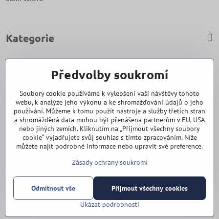
Kategorie
Zavoláme Vám zpět
Předvolby soukromí
Váš telefon
*
Soubory cookie používáme k vylepšení vaší návštěvy tohoto
webu, k analýze jeho výkonu a ke shromažďování údajů o jeho
používání. Můžeme k tomu použít nástroje a služby třetích stran
a shromážděná data mohou být přenášena partnerům v EU, USA
nebo jiných zemích. Kliknutím na „Přijmout všechny soubory
cookie“ vyjadřujete svůj souhlas s tímto zpracováním. Níže
Odeslat
můžete najít podrobné informace nebo upravit své preference.
Zásady ochrany soukromí
Vše k nákupu
Odmítnout vše
Přijmout všechny cookies
©
2026
Copyright
Předvolby soukromí
Zásady ochrany soukromí
Ukázat podrobnosti
Vytvořeno systémem:
ByznysWeb.cz