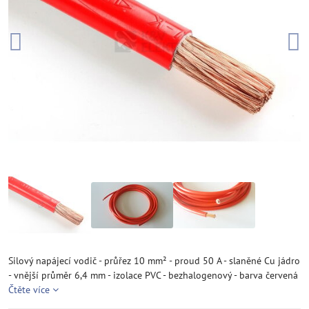
Silový napájecí vodič - průřez 10 mm² - proud 50 A - slaněné Cu jádro
- vnější průměr 6,4 mm - izolace PVC - bezhalogenový - barva červená
Čtěte více