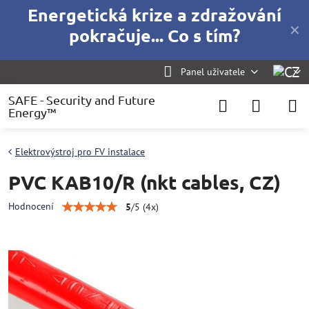
Energetická krize a zdražování
✕
pokračuje... Co s tím?
Panel uživatele
SAFE - Security and Future
Energy™
Elektrovýstroj pro FV instalace
PVC KAB10/R (nkt cables, CZ)
Hodnocení
5
/
5
(
4
x)