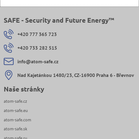
SAFE - Security and Future Energy™
+420 777 365 723
+420 733 282 515
info​@atom-safe​.cz
Nad Kajetánkou 1480/23, CZ-16900 Praha 6 - Břevnov
Naše stránky
atom-safe.cz
atom-safe.eu
atom-safe.com
atom-safe.sk
atom-safe.ru