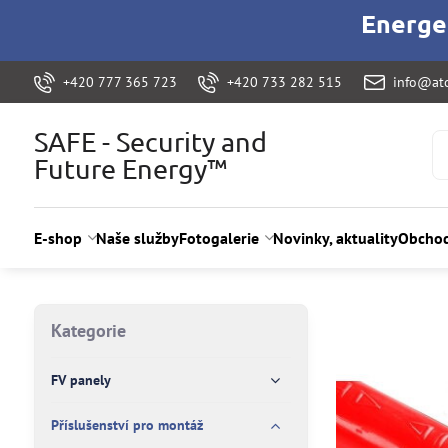
Energet
+420 777 365 723
+420 733 282 515
info@ato
SAFE - Security and
Future Energy™
E-shop
Naše služby
Fotogalerie
Novinky, aktuality
Obchod
Kategorie
FV panely
Příslušenství pro montáž