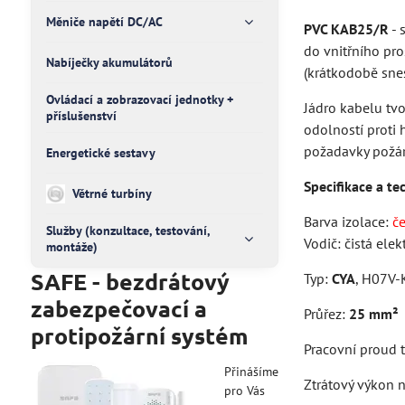
Měniče napětí DC/AC
PVC KAB25/R
- 
do vnitřního pr
Nabíječky akumulátorů
(krátkodobě sne
Ovládací a zobrazovací jednotky +
Jádro kabelu tvo
příslušenství
odolností proti 
požadavky požár
Energetické sestavy
Specifikace a te
Větrné turbíny
Barva izolace:
č
Služby (konzultace, testování,
Vodič: čistá ele
montáže)
SAFE - bezdrátový
Typ:
CYA
, H07V-
zabezpečovací a
Průřez:
25 mm²
protipožární systém
Pracovní proud t
Přinášíme
Ztrátový výkon 
pro Vás