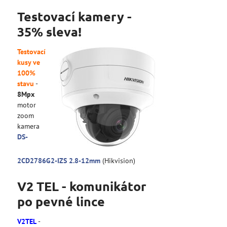
Testovací kamery -
35% sleva!
Testovací
kusy ve
100%
stavu
-
8Mpx
motor
zoom
kamera
DS-
2CD2786G2-IZS 2.8-12mm
(Hikvision)
V2 TEL - komunikátor
po pevné lince
V2TEL
-