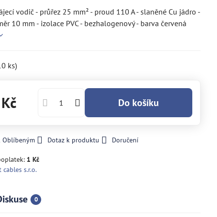
ájecí vodič - průřez 25 mm² - proud 110 A - slaněné Cu jádro -
měr 10 mm - izolace PVC - bezhalogenový - barva červená
10
ks)
 Kč
Do košíku
k Oblíbeným
Dotaz k produktu
Doručení
poplatek:
1 Kč
 cables s.r.o.
Diskuse
0