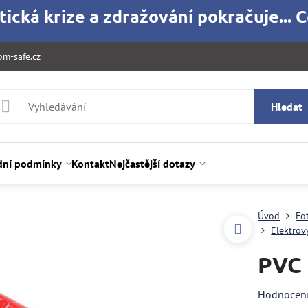
ická krize a zdražování pokračuje... C
m-safe.cz
Hledat
ní podmínky
Kontakt
Nejčastější dotazy
Úvod
Fo
Elektrov
PVC 
Hodnocen