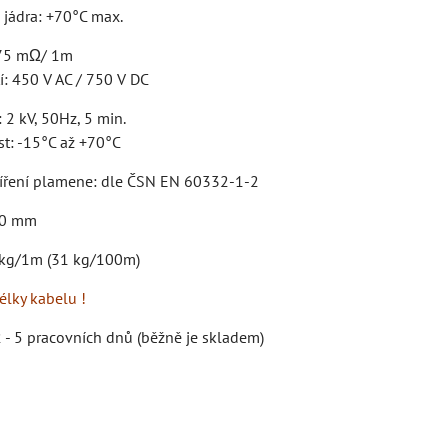
 jádra: +70°C max.
.75 mΩ/ 1m
í: 450 V AC / 750 V DC
: 2 kV, 50Hz, 5 min.
st: -15°C až +70°C
šíření plamene: dle ČSN EN 60332-1-2
10 mm
 kg/1m (31 kg/100m)
élky kabelu !
 - 5 pracovních dnů (běžně je skladem)