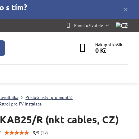
o s tím?
✕
Panel uživatele
Nákupní košík
0 Kč
tovoltaika
Příslušenství pro montáž
ýstroj pro FV instalace
KAB25/R (nkt cables, CZ)
í
5
/
5
(
1
x)