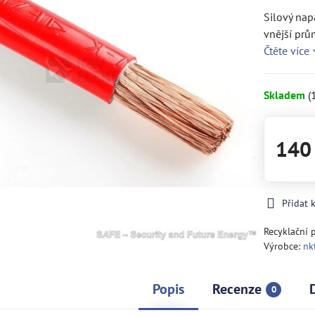
Silový nap
vnější prů
Čtěte více
Skladem
(
140
Přidat 
Recyklační 
Výrobce:
nkt
Popis
Recenze
0