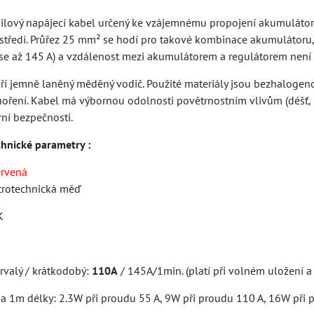
silový napájecí kabel určený ke vzájemnému propojení akumulátor
ostředí. Průřez 25 mm² se hodí pro takové kombinace akumulátoru
se až 145 A) a vzdálenost mezi akumulátorem a regulátorem není v
ří jemně laněný měděný vodič. Použité materiály jsou bezhalogeno
hoření. Kabel má výbornou odolnosti povětrnostním vlivům (déšť, m
ní bezpečnosti.
chnické parametry :
ervená
ktrotechnická měď
K
rvalý / krátkodobý:
110A
/ 145A/1min. (platí při volném uložení 
na 1m délky: 2.3W při proudu 55 A, 9W při proudu 110 A, 16W při