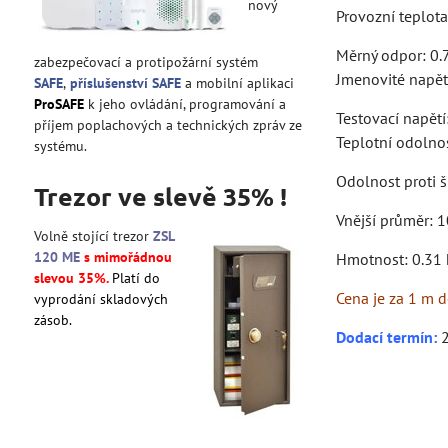
nový
Provozní teplota
Měrný odpor: 0
zabezpečovací a protipožární systém
Jmenovité napět
SAFE
,
příslušenství SAFE
a mobilní aplikaci
ProSAFE
k jeho ovládání, programování a
Testovací napětí
příjem poplachových a technických zpráv ze
Teplotní odolno
systému.
Odolnost proti 
Trezor ve slevě 35% !
Vnější průměr: 
Volně stojící trezor
ZSL
120 ME
s mimořádnou
Hmotnost: 0.31
slevou 35%.
Platí do
Cena je za 1 m d
vyprodání skladových
zásob.
Dodací termín
:
2