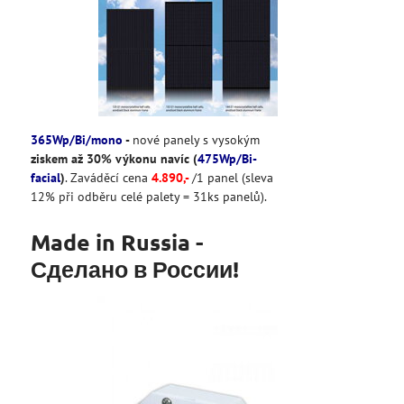
365Wp/Bi/mono
-
nové panely s vysokým
ziskem až 30% výkonu navíc (
475Wp/Bi-
facial
)
. Zaváděcí cena
4
.890
,-
/1 panel (sleva
12% při odběru celé palety = 31ks panelů).
Made in Russia -
Сделано в России!