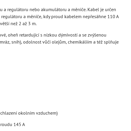
u a regulátoru nebo akumulátoru a měniče. Kabel je určen
, regulátoru a měniče, kdy proud kabelem nepřesáhne 110 A
ětší než 2 až 3 m.
vé, oheň retardující s nízkou dýmivostí a se zvýšenou
ráz, sníh), odolnost vůči olejům, chemikáliím a též splňuje
a chlazení okolním vzduchem)
 proudu 145 A